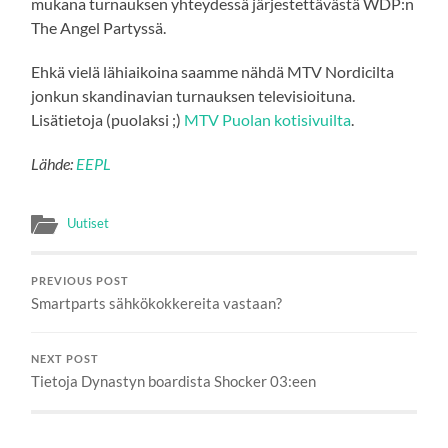
mukana turnauksen yhteydessä järjestettävästä WDP:n
The Angel Partyssä.
Ehkä vielä lähiaikoina saamme nähdä MTV Nordicilta
jonkun skandinavian turnauksen televisioituna.
Lisätietoja (puolaksi ;)
MTV Puolan kotisivuilta
.
Lähde:
EEPL
Uutiset
PREVIOUS POST
Smartparts sähkökokkereita vastaan?
NEXT POST
Tietoja Dynastyn boardista Shocker 03:een