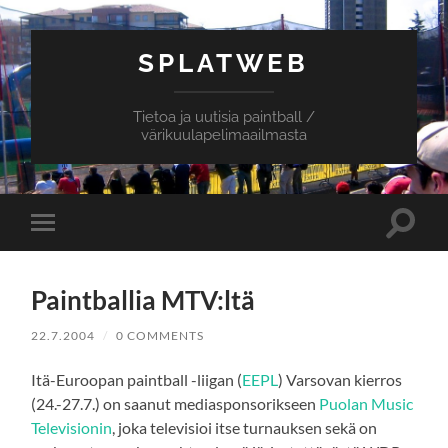
SPLATWEB
Tietoa ja uutisia paintball /
värikuulapelimaailmasta
Toggle
Toggle
search
mobile
field
menu
Paintballia MTV:ltä
22.7.2004
/
0 COMMENTS
Itä-Euroopan paintball -liigan (
EEPL
) Varsovan kierros
(24.-27.7.) on saanut mediasponsorikseen
Puolan Music
Televisionin
, joka televisioi itse turnauksen sekä on