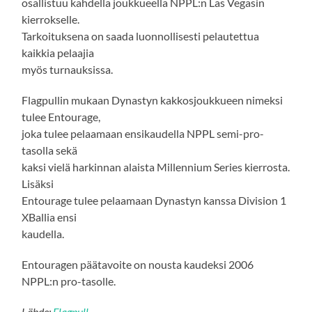
osallistuu kahdella joukkueella NPPL:n Las Vegasin
kierrokselle.
Tarkoituksena on saada luonnollisesti pelautettua
kaikkia pelaajia
myös turnauksissa.
Flagpullin mukaan Dynastyn kakkosjoukkueen nimeksi
tulee Entourage,
joka tulee pelaamaan ensikaudella NPPL semi-pro-
tasolla sekä
kaksi vielä harkinnan alaista Millennium Series kierrosta.
Lisäksi
Entourage tulee pelaamaan Dynastyn kanssa Division 1
XBallia ensi
kaudella.
Entouragen päätavoite on nousta kaudeksi 2006
NPPL:n pro-tasolle.
Lähde:
Flagpull