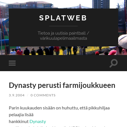
SPLATWEB
Tietoa ja uutisia paintball /
värikuulapelimaailmasta
Toggle
Toggle
search
mobile
field
menu
Dynasty perusti farmijoukkueen
3.9.2004
/
0 COMMENTS
Parin kuukauden sisään on huhuttu, että pikkuhiljaa
pelaajia lisää
hankkinut
Dynasty