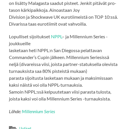
on lisätty Malagasta saadut pisteet. Jenkit pitävät pro-
tason kärkipaikkoja. Ainoastaan Joy
Division ja Shockwave UK eurotiimeistä on TOP 10:ssä.
Divarissa taas eurotiimit ovat vahvoilla.
Lopulliset sijoitukset
NPPL
– ja Millennium Series -
joukkueille
lasketaan heti NPPL:n San Diegossa pelattavan
Commander’s Cupin jälkeen. Millennium Seriesissä
neljä (divareissa viisi, joista partner-statuksella olevista
turnauksista saa 80% pisteistä mukaan)
parasta sijoitusta lasketaan mukaan ja maksimissaan
kaksi näistä voi olla NPPL-turnauksia.
Samoin NPPL:ssä kelpuutetaan viisi parasta tulosta,
joista kaksi voi olla Millennium Series -turnauksista.
Lähde:
Millennium Series
Uutiset