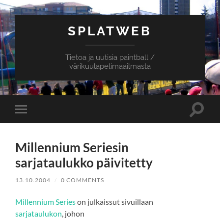
SPLATWEB
Tietoa ja uutisia paintball /
värikuulapelimaailmasta
Toggle
Toggle
search
mobile
field
menu
Millennium Seriesin
sarjataulukko päivitetty
13.10.2004
/
0 COMMENTS
Millennium Series
on julkaissut sivuillaan
sarjataulukon
, johon