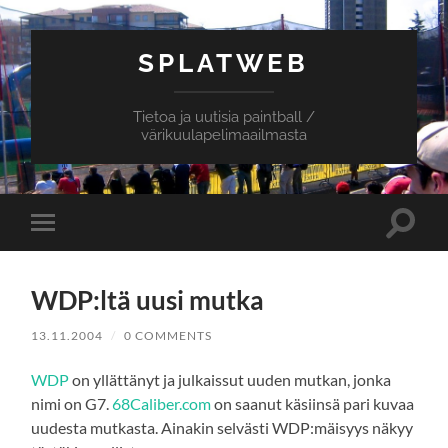
SPLATWEB
Tietoa ja uutisia paintball /
värikuulapelimaailmasta
Toggle
Toggle
search
mobile
field
menu
WDP:ltä uusi mutka
13.11.2004
/
0 COMMENTS
WDP
on yllättänyt ja julkaissut uuden mutkan, jonka
nimi on G7.
68Caliber.com
on saanut käsiinsä pari kuvaa
uudesta mutkasta. Ainakin selvästi WDP:mäisyys näkyy