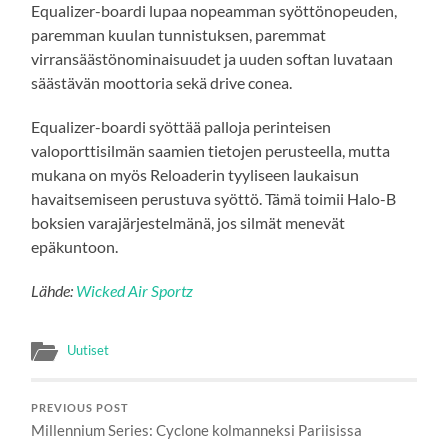
Equalizer-boardi lupaa nopeamman syöttönopeuden,
paremman kuulan tunnistuksen, paremmat
virransäästönominaisuudet ja uuden softan luvataan
säästävän moottoria sekä drive conea.
Equalizer-boardi syöttää palloja perinteisen
valoporttisilmän saamien tietojen perusteella, mutta
mukana on myös Reloaderin tyyliseen laukaisun
havaitsemiseen perustuva syöttö. Tämä toimii Halo-B
boksien varajärjestelmänä, jos silmät menevät
epäkuntoon.
Lähde:
Wicked Air Sportz
Uutiset
PREVIOUS POST
Millennium Series: Cyclone kolmanneksi Pariisissa