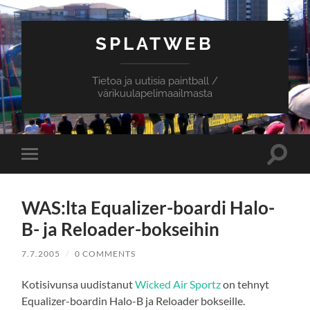
SPLATWEB
Tietoa ja uutisia paintball /
värikuulapelimaailmasta
Toggle
Toggle
search
mobile
field
menu
WAS:lta Equalizer-boardi Halo-
B- ja Reloader-bokseihin
7.7.2005
/
0 COMMENTS
Kotisivunsa uudistanut
Wicked Air Sportz
on tehnyt
Equalizer-boardin Halo-B ja Reloader bokseille.