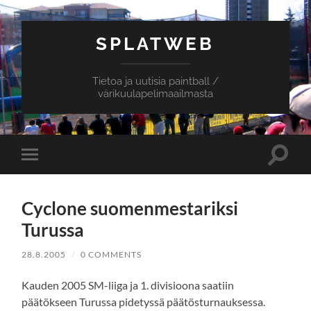
SPLATWEB
Tietoa ja uutisia paintball /
värikuulapelimaailmasta
Toggle
Toggle
search
mobile
field
menu
Cyclone suomenmestariksi
Turussa
28.8.2005
/
0 COMMENTS
Kauden 2005 SM-liiga ja 1. divisioona saatiin
päätökseen Turussa pidetyssä päätösturnauksessa.