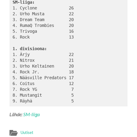
SM-liiga:
1. Cyclone             26

2. Urho Musta          22

3. Dream Team          20

4. RumaQ Trombies      20

5. Trivoga             16

6. Rock                13

1. divisioona:
1. Ärjy                22

2. Nitrox              21

3. Urho Keltainen      20

4. Rock Jr.            18

5. Nääsville Predators 17

6. Coitus              12

7. Rock YG              7

8. Mustangit            5

Lähde:
SM-liiga
Uutiset