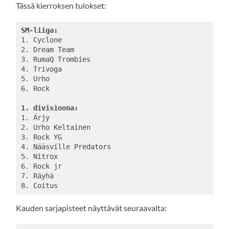
Tässä kierroksen tulokset:
SM-liiga:
1. Cyclone

2. Dream Team

3. RumaQ Trombies

4. Trivoga

5. Urho

6. Rock

1. divisioona:
1. Ärjy

2. Urho Keltainen

3. Rock YG

4. Nääsville Predators

5. Nitrox

6. Rock jr

7. Räyhä

Kauden sarjapisteet näyttävät seuraavalta: