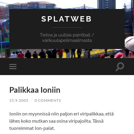
SPLATWEB
Tietoa ja uutisia paintball /
värikuulapelimaailmasta
Toggle
Toggle
search
mobile
field
menu
Palikkaa Ioniin
15.9.2005
/
0 COMMENTS
Ioniin on myynnissä niin paljon eri viripalikkaa, että
lähes koko mutkan saa osina viripajoilta. Tässä
tuoreimmat Ion-palat.