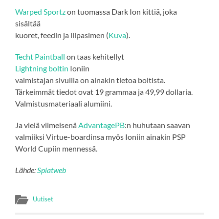
Warped Sportz
on tuomassa Dark Ion kittiä, joka
sisältää
kuoret, feedin ja liipasimen (
Kuva
).
Techt Paintball
on taas kehitellyt
Lightning boltin
Ioniin
valmistajan sivuilla on ainakin tietoa boltista.
Tärkeimmät tiedot ovat 19 grammaa ja 49,99 dollaria.
Valmistusmateriaali alumiini.
Ja vielä viimeisenä
AdvantagePB
:n huhutaan saavan
valmiiksi Virtue-boardinsa myös Ioniin ainakin PSP
World Cupiin mennessä.
Lähde:
Splatweb
Uutiset