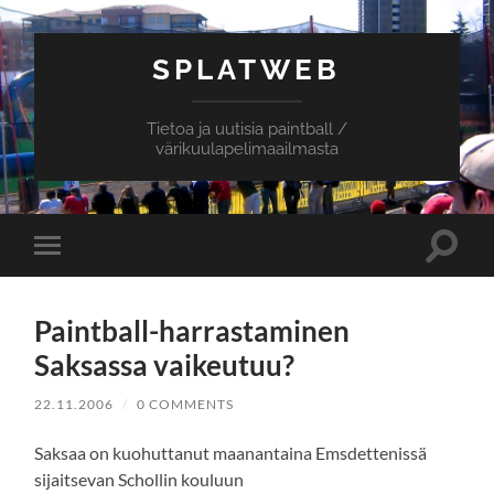
SPLATWEB
Tietoa ja uutisia paintball /
värikuulapelimaailmasta
Toggle
Toggle
search
mobile
field
menu
Paintball-harrastaminen
Saksassa vaikeutuu?
22.11.2006
/
0 COMMENTS
Saksaa on kuohuttanut maanantaina Emsdettenissä
sijaitsevan Schollin kouluun