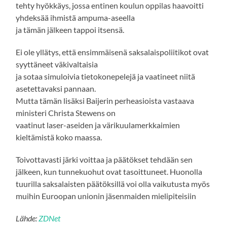
tehty hyökkäys, jossa entinen koulun oppilas haavoitti
yhdeksää ihmistä ampuma-aseella
ja tämän jälkeen tappoi itsensä.
Ei ole yllätys, että ensimmäisenä saksalaispoliitikot ovat
syyttäneet väkivaltaisia
ja sotaa simuloivia tietokonepelejä ja vaatineet niitä
asetettavaksi pannaan.
Mutta tämän lisäksi Baijerin perheasioista vastaava
ministeri Christa Stewens on
vaatinut laser-aseiden ja värikuulamerkkaimien
kieltämistä koko maassa.
Toivottavasti järki voittaa ja päätökset tehdään sen
jälkeen, kun tunnekuohut ovat tasoittuneet. Huonolla
tuurilla saksalaisten päätöksillä voi olla vaikutusta myös
muihin Euroopan unionin jäsenmaiden mielipiteisiin
Lähde:
ZDNet