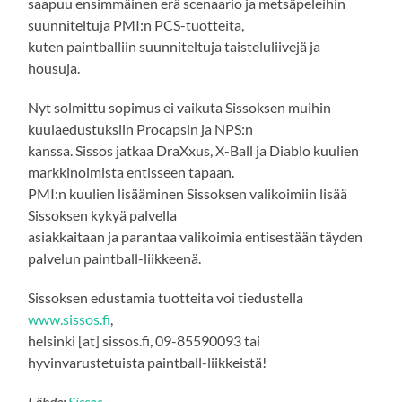
saapuu ensimmäinen erä scenaario ja metsäpeleihin
suunniteltuja PMI:n PCS-tuotteita,
kuten paintballiin suunniteltuja taisteluliivejä ja
housuja.
Nyt solmittu sopimus ei vaikuta Sissoksen muihin
kuulaedustuksiin Procapsin ja NPS:n
kanssa. Sissos jatkaa DraXxus, X-Ball ja Diablo kuulien
markkinoimista entisseen tapaan.
PMI:n kuulien lisääminen Sissoksen valikoimiin lisää
Sissoksen kykyä palvella
asiakkaitaan ja parantaa valikoimia entisestään täyden
palvelun paintball-liikkeenä.
Sissoksen edustamia tuotteita voi tiedustella
www.sissos.fi
,
helsinki [at] sissos.fi, 09-85590093 tai
hyvinvarustetuista paintball-liikkeistä!
Lähde:
Sissos