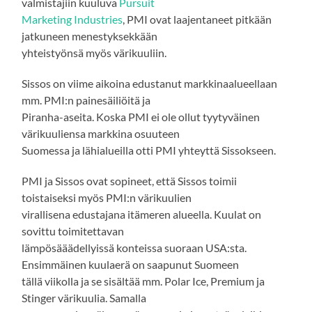
valmistajiin kuuluva
Pursuit
Marketing Industries
, PMI ovat laajentaneet pitkään
jatkuneen menestyksekkään
yhteistyönsä myös värikuuliin.
Sissos on viime aikoina edustanut markkinaalueellaan
mm. PMI:n painesäiliöitä ja
Piranha-aseita. Koska PMI ei ole ollut tyytyväinen
värikuuliensa markkina osuuteen
Suomessa ja lähialueilla otti PMI yhteyttä Sissokseen.
PMI ja Sissos ovat sopineet, että Sissos toimii
toistaiseksi myös PMI:n värikuulien
virallisena edustajana itämeren alueella. Kuulat on
sovittu toimitettavan
lämpösääädellyissä konteissa suoraan USA:sta.
Ensimmäinen kuulaerä on saapunut Suomeen
tällä viikolla ja se sisältää mm. Polar Ice, Premium ja
Stinger värikuulia. Samalla