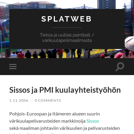
SPLATWEB
Tietoa ja uutisia paintball /
värikuulapelimaailmasta
Toggle
Toggle
search
mobile
field
menu
Sissos ja PMI kuulayhteistyöhön
1.11.2006
/
0 COMMENTS
Pohjois-Euroopan ja Itämeren alueen suurin
värikuulapelivarusteiden markkinoija
Sissos
sekä maailman johtaviin värikuulien ja pelivarusteiden