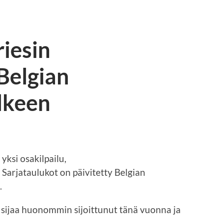
iesin
Belgian
älkeen
 yksi osakilpailu,
 Sarjataulukot on päivitetty Belgian
.
a sijaa huonommin sijoittunut tänä vuonna ja