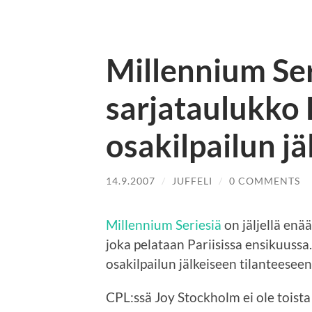
Millennium Ser
sarjataulukko 
osakilpailun j
14.9.2007
/
JUFFELI
/
0 COMMENTS
Millennium Seriesiä
on jäljellä enää
joka pelataan Pariisissa ensikuussa.
osakilpailun jälkeiseen tilanteeseen
CPL:ssä Joy Stockholm ei ole toist