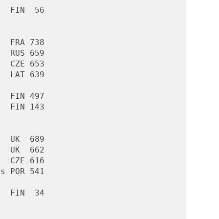
  FIN  56

  FRA 738

  RUS 659

  CZE 653

  LAT 639

  FIN 497

  FIN 143

  UK  689

  UK  662

  CZE 616

s POR 541

  FIN  34
