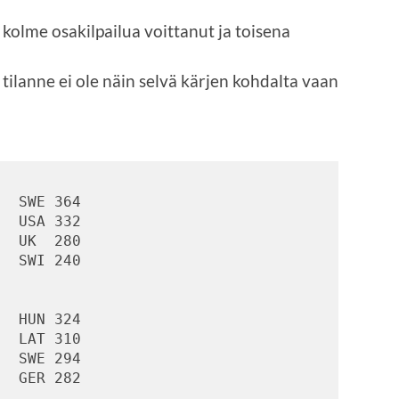
 kolme osakilpailua voittanut ja toisena
a tilanne ei ole näin selvä kärjen kohdalta vaan
  SWE 364

  USA 332

  UK  280

  SWI 240

  HUN 324

  LAT 310

  SWE 294

  GER 282
