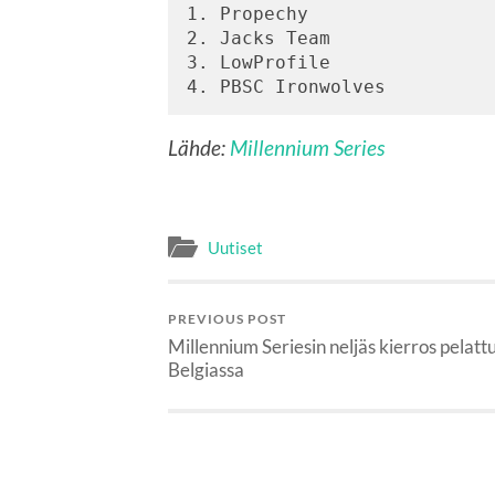
1. Propechy                 
2. Jacks Team               
3. LowProfile               
Lähde:
Millennium Series
Uutiset
PREVIOUS POST
Millennium Seriesin neljäs kierros pelatt
Belgiassa