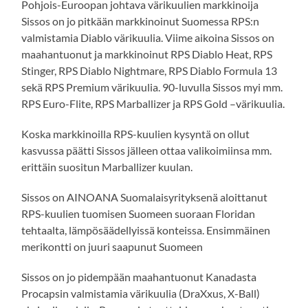
Pohjois-Euroopan johtava värikuulien markkinoija
Sissos on jo pitkään markkinoinut Suomessa RPS:n
valmistamia Diablo värikuulia. Viime aikoina Sissos on
maahantuonut ja markkinoinut RPS Diablo Heat, RPS
Stinger, RPS Diablo Nightmare, RPS Diablo Formula 13
sekä RPS Premium värikuulia. 90-luvulla Sissos myi mm.
RPS Euro-Flite, RPS Marballizer ja RPS Gold –värikuulia.
Koska markkinoilla RPS-kuulien kysyntä on ollut
kasvussa päätti Sissos jälleen ottaa valikoimiinsa mm.
erittäin suositun Marballizer kuulan.
Sissos on AINOANA Suomalaisyrityksenä aloittanut
RPS-kuulien tuomisen Suomeen suoraan Floridan
tehtaalta, lämpösäädellyissä konteissa. Ensimmäinen
merikontti on juuri saapunut Suomeen
Sissos on jo pidempään maahantuonut Kanadasta
Procapsin valmistamia värikuulia (DraXxus, X-Ball)