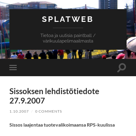
SPLATWEB
Tietoa ja uutisia paintball /
värikuulapelimaailmasta
Toggle
Toggle
search
mobile
field
menu
Sissoksen lehdistötiedote
27.9.2007
1.10.2007
/
0 COMMENTS
Sissos laajentaa tuotevalikoimaansa RPS-kuulissa