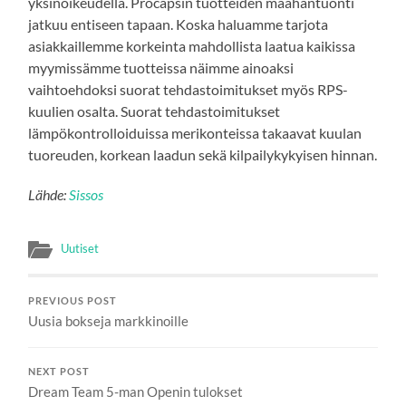
yksinoikeudella. Procapsin tuotteiden maahantuonti
jatkuu entiseen tapaan. Koska haluamme tarjota
asiakkaillemme korkeinta mahdollista laatua kaikissa
myymissämme tuotteissa näimme ainoaksi
vaihtoehdoksi suorat tehdastoimitukset myös RPS-
kuulien osalta. Suorat tehdastoimitukset
lämpökontrolloiduissa merikonteissa takaavat kuulan
tuoreuden, korkean laadun sekä kilpailykykyisen hinnan.
Lähde:
Sissos
Uutiset
PREVIOUS POST
Uusia bokseja markkinoille
NEXT POST
Dream Team 5-man Openin tulokset