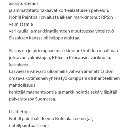
asiantuntemus
ja ammattitaito takaavat korkealaatuisen palvelun.
Nohill Paintball on alusta alkaen markkinoinut RPS:n
valmistamia
värikuulia ja markkinatilanteen muuttuessa yhteistyö
Sissoksen kanssa oli helppo aloittaa.
Sissos on jo pidempaan markkinoinut kahden maailman
johtavan valmistajan, RPS:n ja Procapsin, värikuulia.
Sissoksen
kasvaessa vahvasti ulkomailla vahvan ammattitaidon
omaava kotimainen yhteistyökumppani oli ihanteellinen
mahdollisuus
kehittää maahantuontia ja markkinointia sekä ylläpitää
palvelutasoa Suomessa.
Lisätietoja:
Nohill paintball, Teemu Kulmala, teemu [at]
nohillpaintball . com