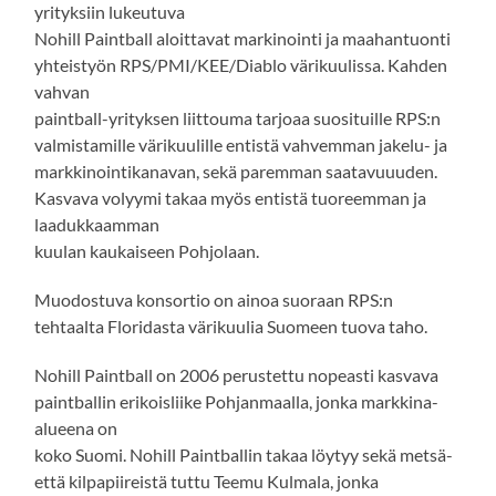
yrityksiin lukeutuva
Nohill Paintball aloittavat markinointi ja maahantuonti
yhteistyön RPS/PMI/KEE/Diablo värikuulissa. Kahden
vahvan
paintball-yrityksen liittouma tarjoaa suosituille RPS:n
valmistamille värikuulille entistä vahvemman jakelu- ja
markkinointikanavan, sekä paremman saatavuuuden.
Kasvava volyymi takaa myös entistä tuoreemman ja
laadukkaamman
kuulan kaukaiseen Pohjolaan.
Muodostuva konsortio on ainoa suoraan RPS:n
tehtaalta Floridasta värikuulia Suomeen tuova taho.
Nohill Paintball on 2006 perustettu nopeasti kasvava
paintballin erikoisliike Pohjanmaalla, jonka markkina-
alueena on
koko Suomi. Nohill Paintballin takaa löytyy sekä metsä-
että kilpapiireistä tuttu Teemu Kulmala, jonka