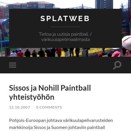
SPLATWEB
Tietoa ja uutisia paintball /
värikuulapelimaailmasta
Toggle
Toggle
search
mobile
field
menu
Sissos ja Nohill Paintball
yhteistyöhön
12.10.2007
/
0 COMMENTS
Pohjois-Euroopan johtava värikuulapelivarusteiden
markkinoija Sissos ja Suomen johtaviin paintball