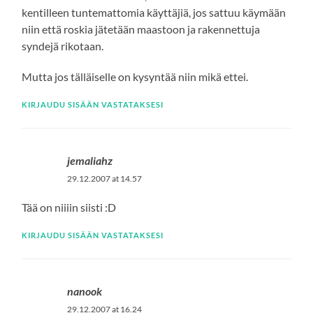
kentilleen tuntemattomia käyttäjiä, jos sattuu käymään
niin että roskia jätetään maastoon ja rakennettuja
syndejä rikotaan.
Mutta jos tälläiselle on kysyntää niin mikä ettei.
KIRJAUDU SISÄÄN VASTATAKSESI
jemaliahz
29.12.2007 at 14.57
Tää on niiiin siisti :D
KIRJAUDU SISÄÄN VASTATAKSESI
nanook
29.12.2007 at 16.24