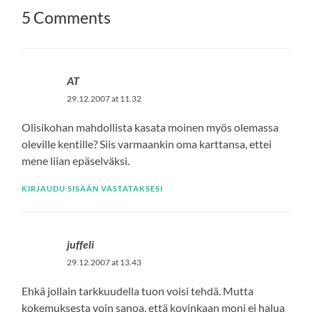
5 Comments
AT
29.12.2007 at 11.32
Olisikohan mahdollista kasata moinen myös olemassa
oleville kentille? Siis varmaankin oma karttansa, ettei
mene liian epäselväksi.
KIRJAUDU SISÄÄN VASTATAKSESI
juffeli
29.12.2007 at 13.43
Ehkä jollain tarkkuudella tuon voisi tehdä. Mutta
kokemuksesta voin sanoa, että kovinkaan moni ei halua