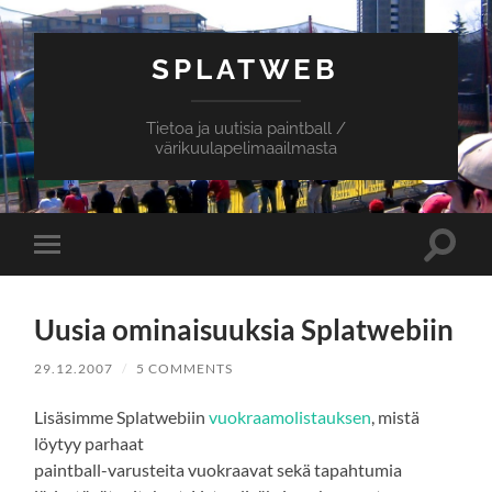
SPLATWEB
Tietoa ja uutisia paintball /
värikuulapelimaailmasta
Toggle
Toggle
search
mobile
field
menu
Uusia ominaisuuksia Splatwebiin
29.12.2007
/
5 COMMENTS
Lisäsimme Splatwebiin
vuokraamolistauksen
, mistä
löytyy parhaat
paintball-varusteita vuokraavat sekä tapahtumia