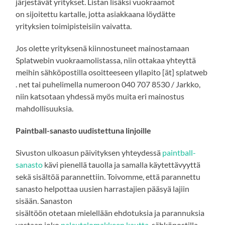
järjestävät yritykset. Listan lisäksi vuokraamot
on sijoitettu kartalle, jotta asiakkaana löydätte
yrityksien toimipisteisiin vaivatta.
Jos olette yrityksenä kiinnostuneet mainostamaan
Splatwebin vuokraamolistassa, niin ottakaa yhteyttä
meihin sähköpostilla osoitteeseen yllapito [ät] splatweb
. net tai puhelimella numeroon 040 707 8530 / Jarkko,
niin katsotaan yhdessä myös muita eri mainostus
mahdollisuuksia.
Paintball-sanasto uudistettuna linjoille
Sivuston ulkoasun päivityksen yhteydessä
paintball-
sanasto
kävi pienellä tauolla ja samalla käytettävyyttä
sekä sisältöä parannettiin. Toivomme, että parannettu
sanasto helpottaa uusien harrastajien pääsyä lajiin
sisään. Sanaston
sisältöön otetaan mielellään ehdotuksia ja parannuksia
vastaan joko
palautelomakkeen kautta
, sähköpostilla