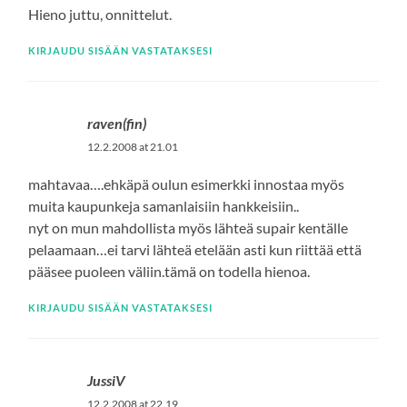
Hieno juttu, onnittelut.
KIRJAUDU SISÄÄN VASTATAKSESI
raven(fin)
12.2.2008 at 21.01
mahtavaa….ehkäpä oulun esimerkki innostaa myös
muita kaupunkeja samanlaisiin hankkeisiin..
nyt on mun mahdollista myös lähteä supair kentälle
pelaamaan…ei tarvi lähteä etelään asti kun riittää että
pääsee puoleen väliin.tämä on todella hienoa.
KIRJAUDU SISÄÄN VASTATAKSESI
JussiV
12.2.2008 at 22.19