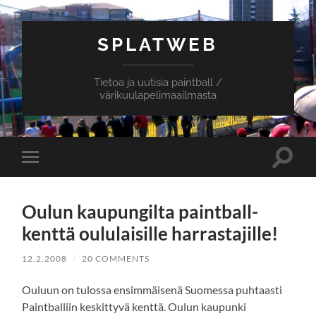
SPLATWEB
Tietoa ja uutisia paintball /
värikuulapelimaailmasta
Toggle
Toggle
search
mobile
field
menu
Oulun kaupungilta paintball-
kenttä oululaisille harrastajille!
12.2.2008
/
20 COMMENTS
Ouluun on tulossa ensimmäisenä Suomessa puhtaasti
Paintballiin keskittyvä kenttä. Oulun kaupunki