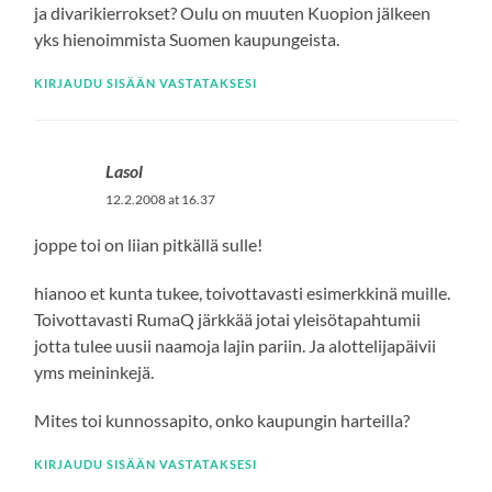
ja divarikierrokset? Oulu on muuten Kuopion jälkeen
yks hienoimmista Suomen kaupungeista.
KIRJAUDU SISÄÄN VASTATAKSESI
Lasol
12.2.2008 at 16.37
joppe toi on liian pitkällä sulle!
hianoo et kunta tukee, toivottavasti esimerkkinä muille.
Toivottavasti RumaQ järkkää jotai yleisötapahtumii
jotta tulee uusii naamoja lajin pariin. Ja alottelijapäivii
yms meininkejä.
Mites toi kunnossapito, onko kaupungin harteilla?
KIRJAUDU SISÄÄN VASTATAKSESI