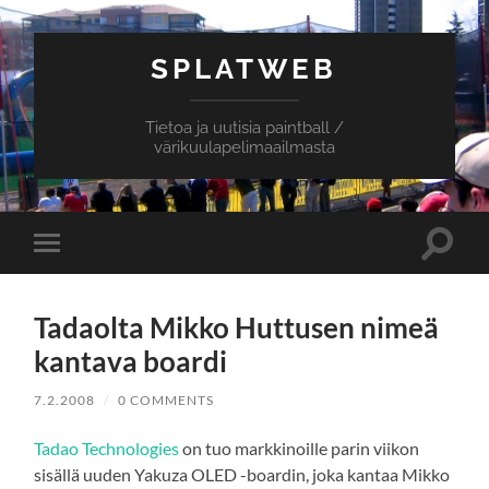
SPLATWEB
Tietoa ja uutisia paintball /
värikuulapelimaailmasta
Toggle
Toggle
search
mobile
field
menu
Tadaolta Mikko Huttusen nimeä
kantava boardi
7.2.2008
/
0 COMMENTS
Tadao Technologies
on tuo markkinoille parin viikon
sisällä uuden Yakuza OLED -boardin, joka kantaa Mikko