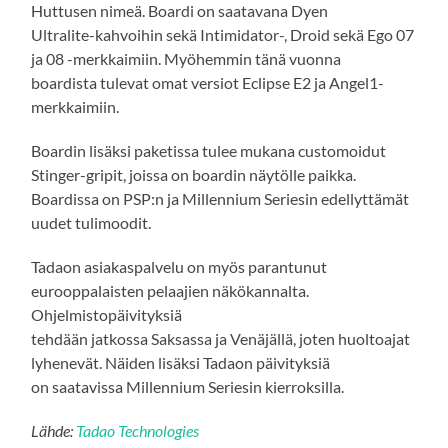
Huttusen nimeä. Boardi on saatavana Dyen
Ultralite-kahvoihin sekä Intimidator-, Droid sekä Ego 07
ja 08 -merkkaimiin. Myöhemmin tänä vuonna
boardista tulevat omat versiot Eclipse E2 ja Angel1-
merkkaimiin.
Boardin lisäksi paketissa tulee mukana customoidut
Stinger-gripit, joissa on boardin näytölle paikka.
Boardissa on PSP:n ja Millennium Seriesin edellyttämät
uudet tulimoodit.
Tadaon asiakaspalvelu on myös parantunut
eurooppalaisten pelaajien näkökannalta.
Ohjelmistopäivityksiä
tehdään jatkossa Saksassa ja Venäjällä, joten huoltoajat
lyhenevät. Näiden lisäksi Tadaon päivityksiä
on saatavissa Millennium Seriesin kierroksilla.
Lähde:
Tadao Technologies