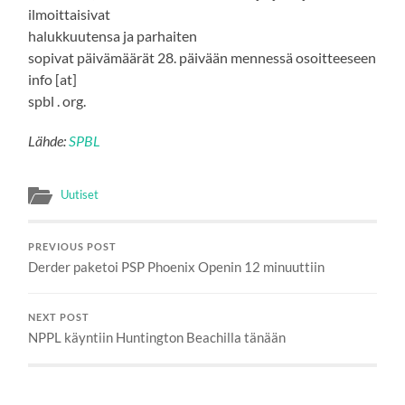
ilmoittaisivat
halukkuutensa ja parhaiten
sopivat päivämäärät 28. päivään mennessä osoitteeseen
info [at]
spbl . org.
Lähde:
SPBL
Uutiset
PREVIOUS POST
Derder paketoi PSP Phoenix Openin 12 minuuttiin
NEXT POST
NPPL käyntiin Huntington Beachilla tänään