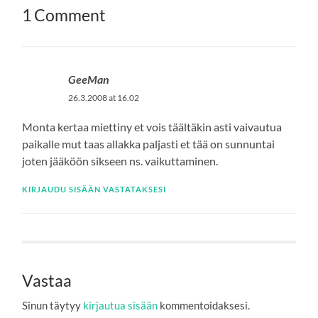
1 Comment
GeeMan
26.3.2008 at 16.02
Monta kertaa miettiny et vois täältäkin asti vaivautua
paikalle mut taas allakka paljasti et tää on sunnuntai
joten jääköön sikseen ns. vaikuttaminen.
KIRJAUDU SISÄÄN VASTATAKSESI
Vastaa
Sinun täytyy
kirjautua sisään
kommentoidaksesi.