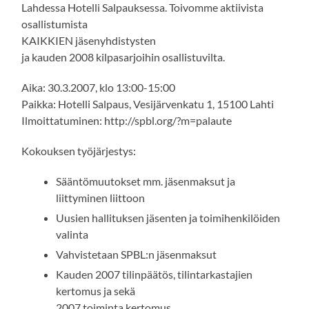
Lahdessa Hotelli Salpauksessa. Toivomme aktiivista
osallistumista
KAIKKIEN jäsenyhdistysten
ja kauden 2008 kilpasarjoihin osallistuvilta.
Aika: 30.3.2007, klo 13:00-15:00
Paikka: Hotelli Salpaus, Vesijärvenkatu 1, 15100 Lahti
Ilmoittatuminen: http://spbl.org/?m=palaute
Kokouksen työjärjestys:
Sääntömuutokset mm. jäsenmaksut ja
liittyminen liittoon
Uusien hallituksen jäsenten ja toimihenkilöiden
valinta
Vahvistetaan SPBL:n jäsenmaksut
Kauden 2007 tilinpäätös, tilintarkastajien
kertomus ja sekä
2007 toiminta kertomus