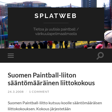
SPLATWEB
Tietoa ja uutisia paintball /
värikuulapelimaailmasta
Toggle
Toggle
search
mobile
field
menu
Suomen Paintball-liiton
sääntömääräinen liittokokous
24.3.2008
/
1 COMMENT
Suomen Paintball-liitto kutsuu koolle sääntömääräisen
liittokokouksen. Kokous järjestetään