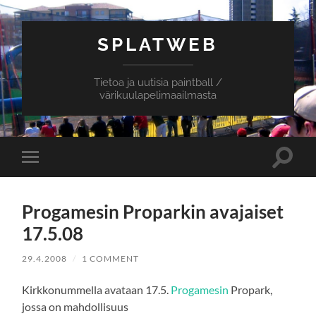
SPLATWEB
Tietoa ja uutisia paintball /
värikuulapelimaailmasta
Toggle
Toggle
search
mobile
field
menu
Progamesin Proparkin avajaiset
17.5.08
29.4.2008
/
1 COMMENT
Kirkkonummella avataan 17.5.
Progamesin
Propark,
jossa on mahdollisuus