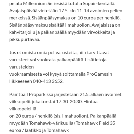
pelata Millennium Seriesistä tutulla Supair-kentällä.
Avajaispäivää vietetään 17.5. klo 11-14 avoimien pelien
merkeissä. Sisäänpääsymaksu on 10 euroa per henkilö.
Sisäänpääsymaksu sisältää ilmahuollon. Avajaisissa on
kahvitarjoilu ja paikanpäällä myydään virvokkeita ja
pikkupurtavaa.
Jos et omista omia pelivarusteita, niin tarvittavat
varusteet voi vuokrata paikanpäältä. Lisätietoja
varusteiden
vuokraamisesta voi kysyä soittamalla ProGamesin
liikkeeseen 040-413 3652.
Paintball Proparkissa järjestetään 21.5. alkaen avoimet
viikkopelit joka torstai 17:30-20:30. Hintaa
viikkopeleillä
on 20 euroa / henkilö (sis. ilmahuollon). Paikanpäällä
myydään Tomahawk-värikuulia (Tomahawk Field 35
euroa / laatikko ja Tomahawk