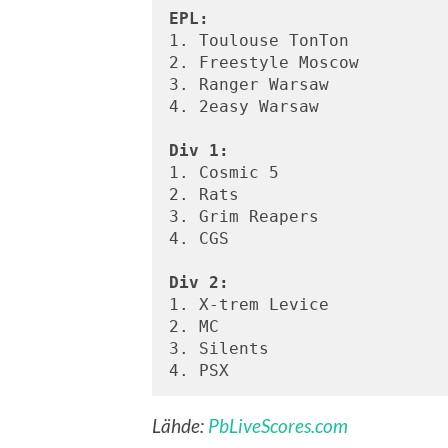
EPL:
1. Toulouse TonTon

2. Freestyle Moscow

3. Ranger Warsaw

4. 2easy Warsaw

Div 1:
1. Cosmic 5

2. Rats

3. Grim Reapers

4. CGS

Div 2:
1. X-trem Levice

2. MC

3. Silents

Lähde:
PbLiveScores.com