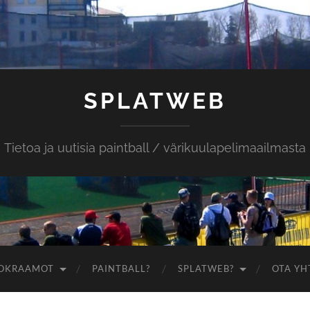
SPLATWEB
Tietoa ja uutisia paintball / värikuulapelimaailmasta
OKRAAMOT
PAINTBALL?
SPLATWEB?
OTA YH