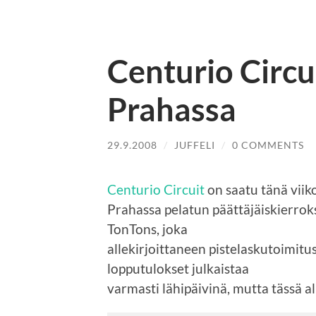
Centurio Circu
Prahassa
29.9.2008
/
JUFFELI
/
0 COMMENTS
Centurio Circuit
on saatu tänä vii
Prahassa pelatun päättäjäiskierroks
TonTons, joka
allekirjoittaneen pistelaskutoimitu
lopputulokset julkaistaa
varmasti lähipäivinä, mutta tässä a