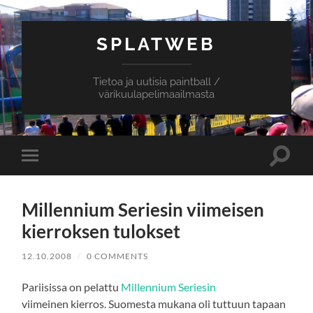
SPLATWEB
Tietoa ja uutisia paintball /
värikuulapelimaailmasta
Toggle
Toggle
search
mobile
field
menu
Millennium Seriesin viimeisen
kierroksen tulokset
12.10.2008
/
0 COMMENTS
Pariisissa on pelattu
Millennium Seriesin
viimeinen kierros. Suomesta mukana oli tuttuun tapaan