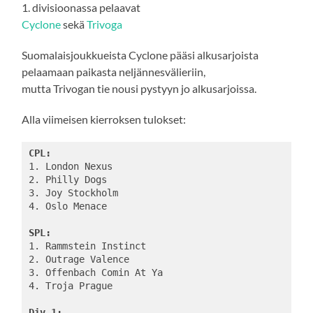
1. divisioonassa pelaavat
Cyclone
sekä
Trivoga
Suomalaisjoukkueista Cyclone pääsi alkusarjoista
pelaamaan paikasta neljännesvälieriin,
mutta Trivogan tie nousi pystyyn jo alkusarjoissa.
Alla viimeisen kierroksen tulokset:
CPL:
1. London Nexus

2. Philly Dogs

3. Joy Stockholm

4. Oslo Menace

SPL:
1. Rammstein Instinct

2. Outrage Valence

3. Offenbach Comin At Ya

4. Troja Prague

Div 1: