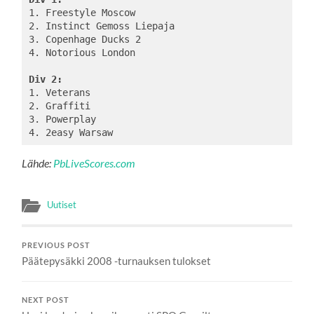
1. Freestyle Moscow

2. Instinct Gemoss Liepaja

3. Copenhage Ducks 2

4. Notorious London

Div 2:
1. Veterans

2. Graffiti

3. Powerplay

Lähde:
PbLiveScores.com
Uutiset
PREVIOUS POST
Päätepysäkki 2008 -turnauksen tulokset
NEXT POST