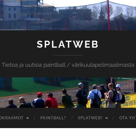
SPLATWEB
Tietoa ja uutisia paintball / värikuulapelimaailmasta
OKRAAMOT
PAINTBALL?
SPLATWEB?
OTA YH