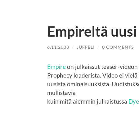
Empireltä uusi
6.11.2008
/
JUFFELI
/
0 COMMENTS
Empire
on julkaissut teaser-videon
Prophecy loaderista. Video ei vielä
uusista ominaisuuksista. Uudistuks
mullistavia
kuin mitä aiemmin julkaistussa
Dye