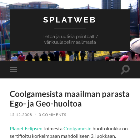
SPLATWEB
Tietoa ja uutisia paintball /
värikuulapelimaailmasta
Toggle
Toggle
search
mobile
field
menu
Coolgamesista maailman parasta
Ego- ja Geo-huoltoa
15.12.2008
/
0 COMMENTS
Planet Eclipsen
toimesta
Coolgamesin
huoltoluokka on
sertifioitu korkeimpaan mahdolliseen 3. luokkaan.