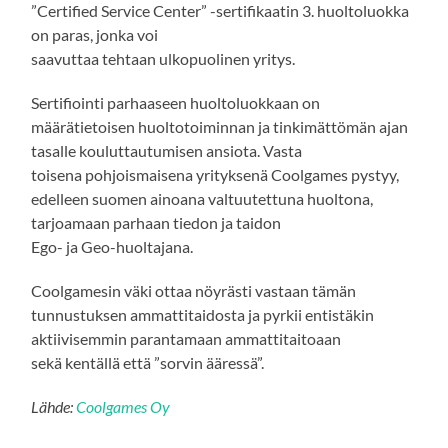
”Certified Service Center” -sertifikaatin 3. huoltoluokka
on paras, jonka voi
saavuttaa tehtaan ulkopuolinen yritys.
Sertifiointi parhaaseen huoltoluokkaan on
määrätietoisen huoltotoiminnan ja tinkimättömän ajan
tasalle kouluttautumisen ansiota. Vasta
toisena pohjoismaisena yrityksenä Coolgames pystyy,
edelleen suomen ainoana valtuutettuna huoltona,
tarjoamaan parhaan tiedon ja taidon
Ego- ja Geo-huoltajana.
Coolgamesin väki ottaa nöyrästi vastaan tämän
tunnustuksen ammattitaidosta ja pyrkii entistäkin
aktiivisemmin parantamaan ammattitaitoaan
sekä kentällä että ”sorvin ääressä”.
Lähde:
Coolgames Oy