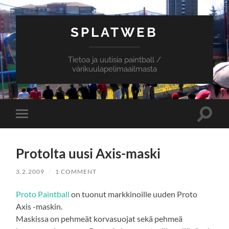
SPLATWEB
Tietoa ja uutisia paintball /
värikuulapelimaailmasta
Toggle
Toggle
search
mobile
field
menu
Protolta uusi Axis-maski
3.2.2009
/
1 COMMENT
Proto Paintball
on tuonut markkinoille uuden Proto
Axis -maskin.
Maskissa on pehmeät korvasuojat sekä pehmeä