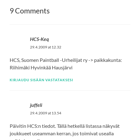
9 Comments
HCS-Keq
29.4.2009 at 12.32
HCS, Suomen Paintball -Urheilijat ry -> paikkakunta:
Riihimäki Hyvinkää Hausjärvi
KIRJAUDU SISÄÄN VASTATAKSESI
juffeli
29.4.2009 at 13.54
Päivitin HCS:n tiedot. Tällä hetkellä listassa näkyvät
joukkueet useamman kerran, jos toimivat usealla