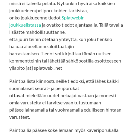
missä ei talvella pelata. Nyt onkin hyvä aika kaikkien
joukkueiden/peliporukoiden tarkistaa,
onko joukkueenne tiedot
Splatwebin
joukkuelistassa
ja ovatko tiedot ajantasalla. Tällä tavalla
lisäätte mahdollisuuttanne,
että juuri teihin otetaan yhteyttä, kun joku henkilö
haluaa alueellanne aloittaa lajin
harrastamisen. Tiedot voi kirjoittaa tämän uutisen
kommentteihin tai lähettää sähköpostilla osoitteeseen
yllapito [at] splatweb . net
Paintballista kiinnostuneille tiedoksi, että lähes kaikki
suomalaiset seurat- ja peliporukat
ottavat mielellään uudet pelaajat vastaan ja monesti
omia varusteita ei tarvitse vaan tutustumaan
pääsee lainaamalla tai vuokraamalla edulliseen hintaan
varusteet.
Paintballia pääsee kokeilemaan myös kaveriporukalla