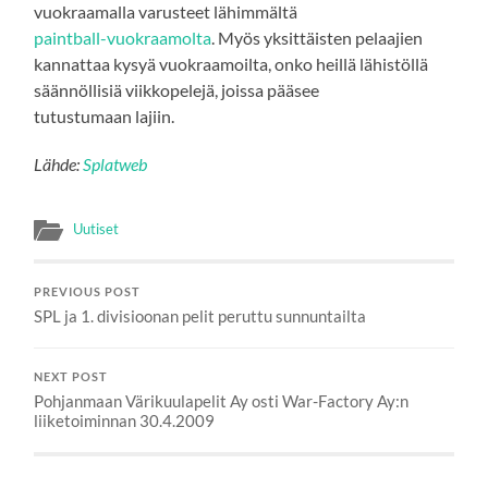
vuokraamalla varusteet lähimmältä
paintball-vuokraamolta
. Myös yksittäisten pelaajien
kannattaa kysyä vuokraamoilta, onko heillä lähistöllä
säännöllisiä viikkopelejä, joissa pääsee
tutustumaan lajiin.
Lähde:
Splatweb
Uutiset
PREVIOUS POST
SPL ja 1. divisioonan pelit peruttu sunnuntailta
NEXT POST
Pohjanmaan Värikuulapelit Ay osti War-Factory Ay:n
liiketoiminnan 30.4.2009