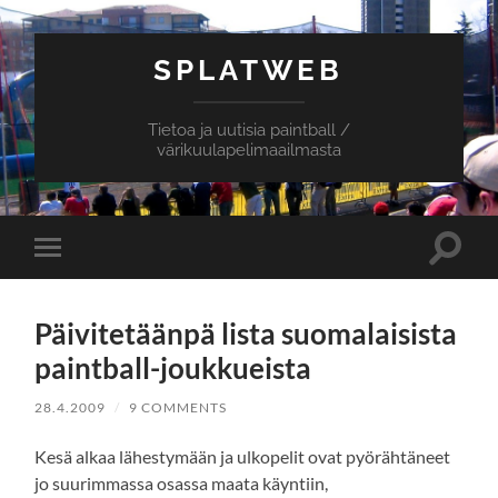
SPLATWEB
Tietoa ja uutisia paintball /
värikuulapelimaailmasta
Toggle
Toggle
search
mobile
field
menu
Päivitetäänpä lista suomalaisista
paintball-joukkueista
28.4.2009
/
9 COMMENTS
Kesä alkaa lähestymään ja ulkopelit ovat pyörähtäneet
jo suurimmassa osassa maata käyntiin,