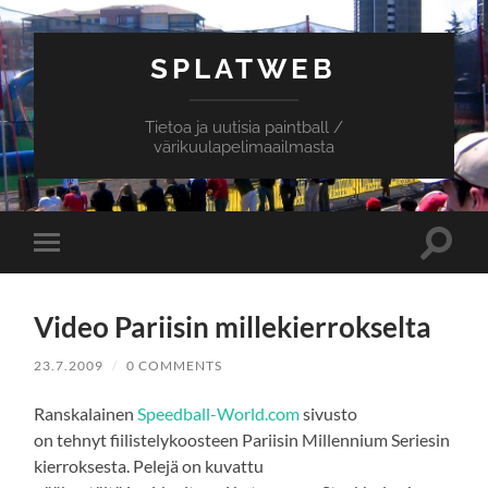
SPLATWEB
Tietoa ja uutisia paintball /
värikuulapelimaailmasta
Toggle
Toggle
search
mobile
field
menu
Video Pariisin millekierrokselta
23.7.2009
/
0 COMMENTS
Ranskalainen
Speedball-World.com
sivusto
on tehnyt fiilistelykoosteen Pariisin Millennium Seriesin
kierroksesta. Pelejä on kuvattu