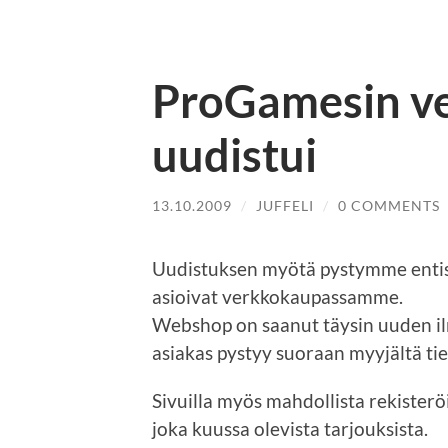
ProGamesin v
uudistui
13.10.2009
/
JUFFELI
/
0 COMMENTS
Uudistuksen myötä pystymme entis
asioivat verkkokaupassamme.
Webshop on saanut täysin uuden il
asiakas pystyy suoraan myyjältä tie
Sivuilla myös mahdollista rekisterö
joka kuussa olevista tarjouksista.