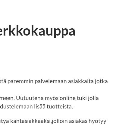
erkkokauppa
tä paremmin palvelemaan asiakkaita jotka
meen. Uutuutena myös online tuki jolla
dustelemaan lisää tuotteista.
ityä kantasiakkaaksi,jolloin asiakas hyötyy