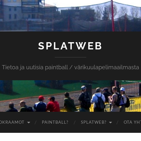
SPLATWEB
Tietoa ja uutisia paintball / värikuulapelimaailmasta
OKRAAMOT
PAINTBALL?
SPLATWEB?
OTA YH