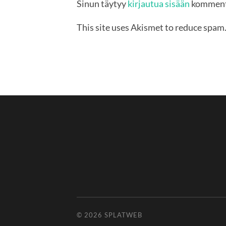
Sinun täytyy
kirjautua sisään
komment
This site uses Akismet to reduce spam
© 2026
SPLATWEB