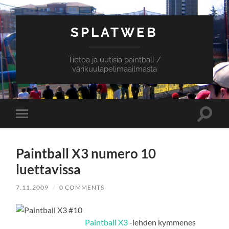
SPLATWEB
Tietoa ja uutisia paintball /
värikuulapelimaailmasta
Toggle
Toggle
search
mobile
field
menu
Paintball X3 numero 10
luettavissa
7.11.2009
/
0 COMMENTS
Paintball X3
-lehden kymmenes