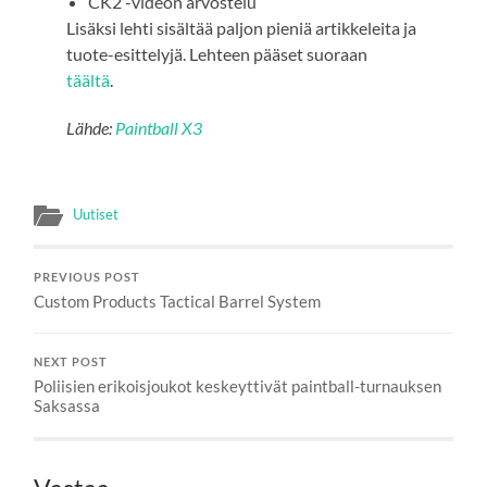
CK2 -videon arvostelu
Lisäksi lehti sisältää paljon pieniä artikkeleita ja
tuote-esittelyjä. Lehteen pääset suoraan
täältä
.
Lähde:
Paintball X3
Uutiset
PREVIOUS POST
Custom Products Tactical Barrel System
NEXT POST
Poliisien erikoisjoukot keskeyttivät paintball-turnauksen
Saksassa