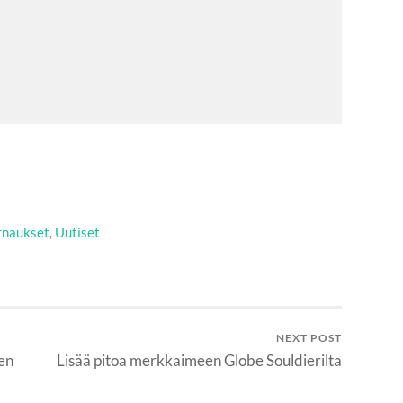
rnaukset
,
Uutiset
NEXT POST
en
Lisää pitoa merkkaimeen Globe Souldierilta