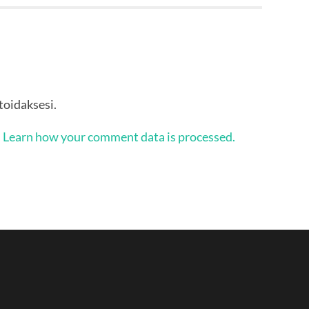
oidaksesi.
.
Learn how your comment data is processed.