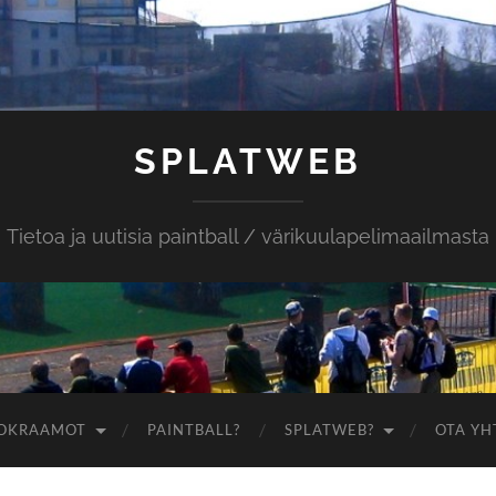
SPLATWEB
Tietoa ja uutisia paintball / värikuulapelimaailmasta
OKRAAMOT
PAINTBALL?
SPLATWEB?
OTA YH