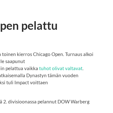
pen pelattu
 toinen kierros Chicago Open. Turnaus alkoi
lle saapunut
iin pelattua vaikka
tuhot olivat valtavat
.
katkaisemalla Dynastyn tämän vuoden
i tuli Impact voittaen
ttä 2. divisioonassa pelannut DOW Warberg