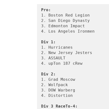
Pro:
1. Boston Red Legion

2. San Diego Dynasty

3. Edmonton Impact

4. Los Angeles Ironmen

Div 1:
1. Hurricanes

2. New Jersey Jesters

3. ASSAULT

4. upTon 187 cRew

Div 2:
1. Grad Moscow

2. Wolfpack

3. DOW Warberg

4. Distortion

Div 3 RaceTo-4: