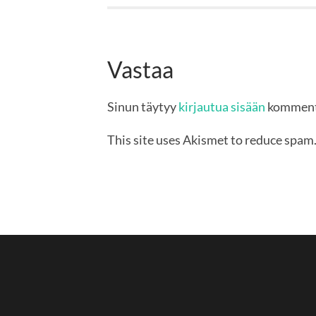
Vastaa
Sinun täytyy
kirjautua sisään
komment
This site uses Akismet to reduce spam