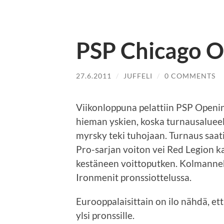
PSP Chicago O
27.6.2011
/
JUFFELI
/
0 COMMENTS
Viikonloppuna pelattiin PSP Openin
hieman yskien, koska turnausaluee
myrsky teki tuhojaan. Turnaus saat
Pro-sarjan voiton vei Red Legion 
kestäneen voittoputken. Kolmanneks
Ironmenit pronssiottelussa.
Eurooppalaisittain on ilo nähdä, e
ylsi pronssille.