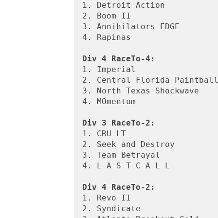
1. Detroit Action

2. Boom II

3. Annihilators EDGE

4. Rapinas

Div 4 RaceTo-4:
1. Imperial

2. Central Florida Paintball
3. North Texas Shockwave

4. MOmentum

Div 3 RaceTo-2:
1. CRU LT

2. Seek and Destroy

3. Team Betrayal

4. L A S T C A L L

Div 4 RaceTo-2:
1. Revo II

2. Syndicate
