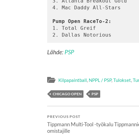
3. Atlanta Breakout Gold

4. Mac Daddy All-Stars

Pump Open RaceTo-2:
1. Total Greif

Lähde:
PSP
Kilpapaintball
,
NPPL / PSP
,
Tulokset
,
Tu
CHICAGO OPEN
PSP
PREVIOUS POST
Tippmann Multi-Tool -työkalu Tippmanni
omistajille