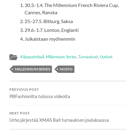
30.3.-1.4. The Millennium French Riviera Cup,
Cannes, Ranska
25.-27.5. Bitburg, Saksa
29.6.-1.7. Lontoo, Englanti
Julkaistaan myöhemmin
Kilpapaintball
,
Millennium Series
,
Turnaukset
,
Uutiset
MILLENNIUM SERIES
NOSTO
PREVIOUS POST
PBFashionilta tulossa videoita
NEXT POST
Urho järjestää XMAS Ball turnauksen joulukuussa