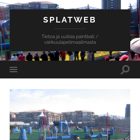
SPLATWEB
Tietoa ja uutisia paintball /
värikuulapelimaailmasta
Toggle
Toggle
search
mobile
field
menu