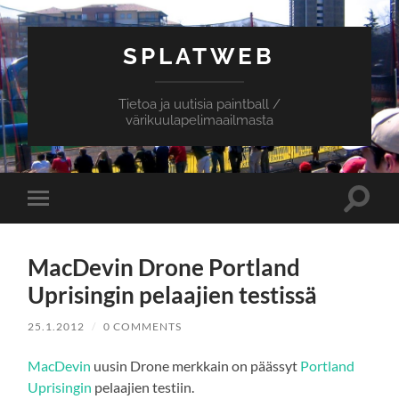
SPLATWEB
Tietoa ja uutisia paintball /
värikuulapelimaailmasta
Toggle
Toggle
search
mobile
field
menu
MacDevin Drone Portland
Uprisingin pelaajien testissä
25.1.2012
/
0 COMMENTS
MacDevin
uusin Drone merkkain on päässyt
Portland
Uprisingin
pelaajien testiin.