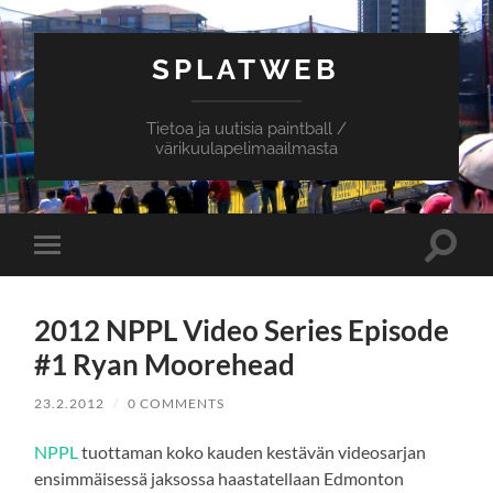
SPLATWEB
Tietoa ja uutisia paintball /
värikuulapelimaailmasta
Toggle
Toggle
search
mobile
field
menu
2012 NPPL Video Series Episode
#1 Ryan Moorehead
23.2.2012
/
0 COMMENTS
NPPL
tuottaman koko kauden kestävän videosarjan
ensimmäisessä jaksossa haastatellaan Edmonton