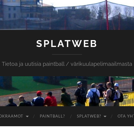
SPLATWEB
Tietoa ja uutisia paintball / värikuulapelimaailmasta
OKRAAMOT
PAINTBALL?
SPLATWEB?
OTA YH