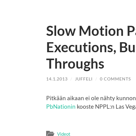
Slow Motion P
Executions, B
Throughs
14.1.2013
/
JUFFELI
/
0 COMMENTS
Pitkään aikaan ei ole nähty kunnon
PbNationin
kooste NPPL:n Las Vega
Videot