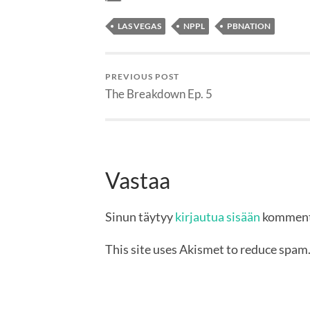
LAS VEGAS
NPPL
PBNATION
PREVIOUS POST
The Breakdown Ep. 5
Vastaa
Sinun täytyy
kirjautua sisään
komment
This site uses Akismet to reduce spam