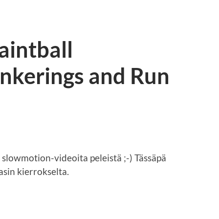
aintball
unkerings and Run
 slowmotion-videoita peleistä ;-) Tässäpä
sin kierrokselta.