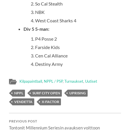
So Cal Stealth
NBK
West Coast Sharks 4
Div 5 5-man:
P4 Posse 2
Farside Kids
Cen Cal Alliance
Destiny Army
Kilpapaintball
,
NPPL / PSP
,
Turnaukset
,
Uutiset
NPPL
SURF CITY OPEN
UPRISING
VENDETTA
X-FACTOR
PREVIOUS POST
Tontonit Millennium Seriesin avauksen voittoon