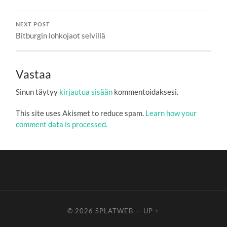
NEXT POST
Bitburgin lohkojaot selvillä
Vastaa
Sinun täytyy
kirjautua sisään
kommentoidaksesi.
This site uses Akismet to reduce spam.
Learn how your
comment data is processed.
© 2026
SPLATWEB
—
UP ↑