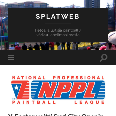
SPLATWEB
Tietoa ja uutisia paintball /
värikuulapelimaailmasta
Toggle
Toggle
search
mobile
field
menu