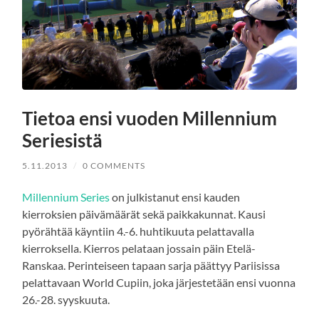
Tietoa ensi vuoden Millennium
Seriesistä
5.11.2013
/
0 COMMENTS
Millennium Series
on julkistanut ensi kauden
kierroksien päivämäärät sekä paikkakunnat. Kausi
pyörähtää käyntiin 4.-6. huhtikuuta pelattavalla
kierroksella. Kierros pelataan jossain päin Etelä-
Ranskaa. Perinteiseen tapaan sarja päättyy Pariisissa
pelattavaan World Cupiin, joka järjestetään ensi vuonna
26.-28. syyskuuta.