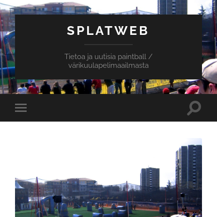
SPLATWEB
Tietoa ja uutisia paintball /
värikuulapelimaailmasta
Toggle
Toggle
search
mobile
field
menu