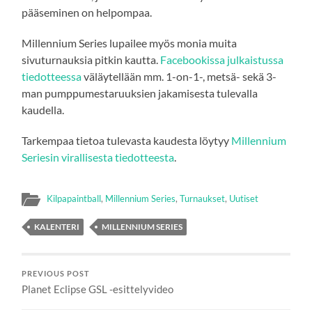
pääseminen on helpompaa.
Millennium Series lupailee myös monia muita
sivuturnauksia pitkin kautta.
Facebookissa julkaistussa
tiedotteessa
väläytellään mm. 1-on-1-, metsä- sekä 3-
man pumppumestaruuksien jakamisesta tulevalla
kaudella.
Tarkempaa tietoa tulevasta kaudesta löytyy
Millennium
Seriesin virallisesta tiedotteesta
.
Kilpapaintball
,
Millennium Series
,
Turnaukset
,
Uutiset
KALENTERI
MILLENNIUM SERIES
PREVIOUS POST
Planet Eclipse GSL -esittelyvideo