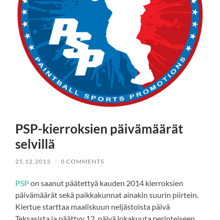
PSP-kierroksien päivämäärät
selvillä
25.12.2013
/
0 COMMENTS
PSP
on saanut päätettyä kauden 2014 kierroksien
päivämäärät sekä paikkakunnat ainakin suurin piirtein.
Kiertue starttaa maaliskuun neljästoista päivä
Teksasista ja päättyy 12. päivä lokakuuta perinteiseen