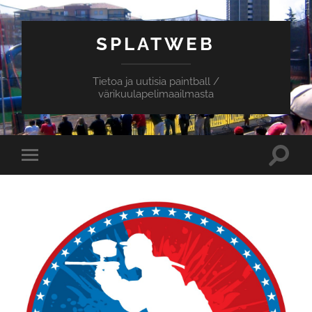
SPLATWEB
Tietoa ja uutisia paintball /
värikuulapelimaailmasta
Toggle
Toggle
search
mobile
field
menu