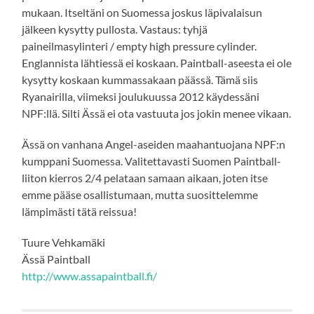
mukaan. Itseltäni on Suomessa joskus läpivalaisun
jälkeen kysytty pullosta. Vastaus: tyhjä
paineilmasylinteri / empty high pressure cylinder.
Englannista lähtiessä ei koskaan. Paintball-aseesta ei ole
kysytty koskaan kummassakaan päässä. Tämä siis
Ryanairilla, viimeksi joulukuussa 2012 käydessäni
NPF:llä. Silti Ässä ei ota vastuuta jos jokin menee vikaan.
Ässä on vanhana Angel-aseiden maahantuojana NPF:n
kumppani Suomessa. Valitettavasti Suomen Paintball-
liiton kierros 2/4 pelataan samaan aikaan, joten itse
emme pääse osallistumaan, mutta suosittelemme
lämpimästi tätä reissua!
Tuure Vehkamäki
Ässä Paintball
http://www.assapaintball.fi/