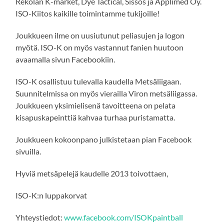
Rekolan K-market, Dye Tactical, Sissos ja Applimed Oy.
ISO-Kiitos kaikille toimintamme tukijoille!
Joukkueen ilme on uusiutunut peliasujen ja logon
myötä. ISO-K on myös vastannut fanien huutoon
avaamalla sivun Facebookiin.
ISO-K osallistuu tulevalla kaudella Metsäliigaan.
Suunnitelmissa on myös vierailla Viron metsäliigassa.
Joukkueen yksimielisenä tavoitteena on pelata
kisapuskapeinttiä kahvaa turhaa puristamatta.
Joukkueen kokoonpano julkistetaan pian Facebook
sivuilla.
Hyviä metsäpelejä kaudelle 2013 toivottaen,
ISO-K:n luppakorvat
Yhteystiedot:
www.facebook.com/ISOKpaintball