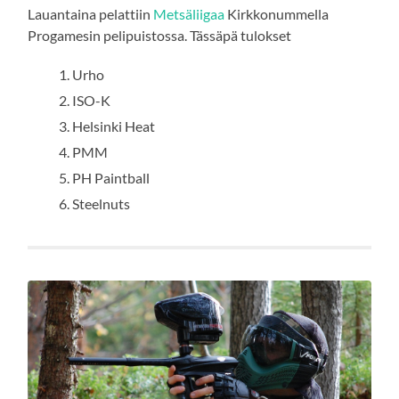
Lauantaina pelattiin
Metsäliigaa
Kirkkonummella
Progamesin pelipuistossa. Tässäpä tulokset
Urho
ISO-K
Helsinki Heat
PMM
PH Paintball
Steelnuts