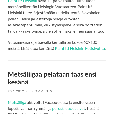
Paint It! Helsinki
avaa 12. päivä toukokuuta uuden
metsäpelikentän Helsingin Vuosaareen. Paint It!
Helsinki tulee järjestämään uudella kentällä avoimien
pelien lisäksi järjestettyjä pelejä yritysten
asiakastapahtumiin, virkistymispäiville sekä polttarien
tai vaikka syntymäpäivien ohjelmaksi ennen saunailtaa.
Vuosaaressa sijaitsevalla kentällä on kokoa 60×100
metriä. Lisätietoa kentästä
Paint It! Helsinin kotisivuilta
.
Metsäliigaa pelataan taas ensi
kesänä
20.1.2012
/
0 COMMENTS
Metsäliiga
aktivoitui Facebookissa ja ensitöikseen
lopetti vanhan ryhmän ja
perusti uudet sivut
. Kesällä