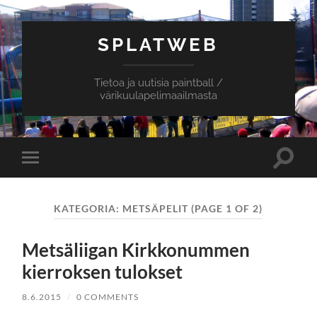
SPLATWEB
Tietoa ja uutisia paintball /
värikuulapelimaailmasta
Toggle
Toggle
search
mobile
field
menu
KATEGORIA:
METSÄPELIT
(PAGE 1 OF 2)
Metsäliigan Kirkkonummen
kierroksen tulokset
8.6.2015
/
0 COMMENTS