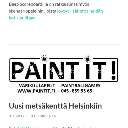
Beep Scoreboardilla on ratkaisunsa myös
skenaariopeleihin, joista
löytyy lisätietoa heidän
kotisivuiltaan
.
Uusi metsäkenttä Helsinkiin
3.5.2012
/
0 COMMENTS