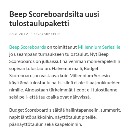
Beep Scoreboardsilta uusi
tulostaulupaketti
28.6.2012
/
0 COMMENTS
Beep Scoreboards
on toimittanut
Millennium Seriesille
jo useampaan turnaukseen tulostaulut. Nyt Beep
Scoreboards on julkaissut halvemman monieräpeleihin
sopivan tulostaulun. Halvempi malli, Budget
Scoreboard, on vastaava kuin Millennium Seriesin
käyttämä tulostaulu paitsi siinä ei ole tilaa joukkueiden
nimille. Ainoastaan tärkeimmät tiedot eli tulostilanne
sekä peli- että taukoaika ovat näkyvissä.
Budget Scoreboard sisältää hallintapaneelin, summerit,
napit lähtöpaikkoihin, näyttötaulut piteille,
päänäyttötaulun sekä kaapeloinnin.