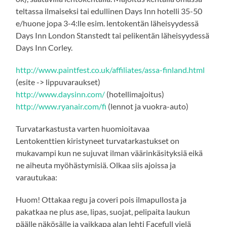
teltassa ilmaiseksi tai edullinen Days Inn hotelli 35-50
e/huone jopa 3-4:lle esim. lentokentän läheisyydessä
Days Inn London Stanstedt tai pelikentän läheisyydessä
Days Inn Corley.
http://www.paintfest.co.uk/affiliates/assa-finland.html
(esite -> lippuvaraukset)
http://www.daysinn.com/
(hotellimajoitus)
http://www.ryanair.com/fi
(lennot ja vuokra-auto)
Turvatarkastusta varten huomioitavaa
Lentokenttien kiristyneet turvatarkastukset on
mukavampi kun ne sujuvat ilman väärinkäsityksiä eikä
ne aiheuta myöhästymisiä. Olkaa siis ajoissa ja
varautukaa:
Huom! Ottakaa regu ja coveri pois ilmapullosta ja
pakatkaa ne plus ase, lipas, suojat, pelipaita laukun
päälle näkösälle ja vaikkapa alan lehti Facefull vielä