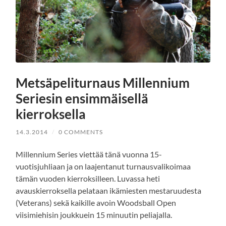
Metsäpeliturnaus Millennium
Seriesin ensimmäisellä
kierroksella
14.3.2014
/
0 COMMENTS
Millennium Series viettää tänä vuonna 15-
vuotisjuhliaan ja on laajentanut turnausvalikoimaa
tämän vuoden kierroksilleen. Luvassa heti
avauskierroksella pelataan ikämiesten mestaruudesta
(Veterans) sekä kaikille avoin Woodsball Open
viisimiehisin joukkuein 15 minuutin peliajalla.