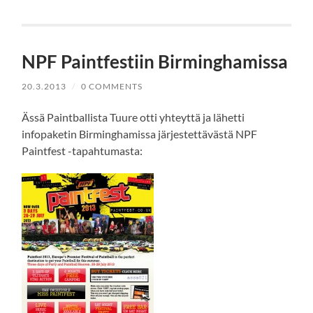
NPF Paintfestiin Birminghamissa
20.3.2013
/
0 COMMENTS
Ässä Paintballista Tuure otti yhteyttä ja lähetti
infopaketin Birminghamissa järjestettävästä NPF
Paintfest -tapahtumasta: