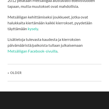
2012 pelataan Metsäliigaa alustavasti edellisvuoden
tapaan, mutta muutokset ovat mahdollisia.
Metsäliigan kehittämiseksi joukkueet, jotka ovat
halukkaita kiertämään kaikki kierrokset, pyydetään
täyttämään
kysely
.
Lisätietoja tulevasta kaudesta ja kierroksien
päivämääristä/paikoista tullaan julkaisemaan
Metsäliigan Facebook-sivuilla
.
« OLDER