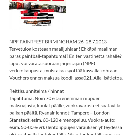
NPF PAINTFEST BIRMINGHAM 26.-28.7.2013
Tervetuloa kosteaan maalijuhlaan! Ehkäpä maailman
paras paintball-tapahtuma!? Eniten vastinetta rahalle?
Liput voi varata suoraan järjestäjän (NPF)
verkkokaupasta, muistakaa syöttää kassalla kohtaan
Vouchers ennen maksua koodi: assa021. Alla lisätietoa.
Reittisuunnitelma / hinnat
Tapahtuma: Noin 70 e tai enemmän riippuen
maksuajasta, kuulat päälle, vuokravarusteet saatavilla
paikan päältä. Ryanair lennot: Tampere – London
Stanstedt, esim. 60-120 e menopaluu. Vuokra-auto:
esim. 50-80 e/vrk (lentolippujen varauksen yhteydessä
ok), saatavilla lentokentällä. Majoitus kentällä omassa