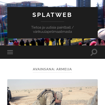
SPLATWEB
Tietoa ja uutisia paintball /
värikuulapelimaailmasta
Toggle
Toggle
search
mobile
field
menu
AVAINSANA:
ARMEIJA