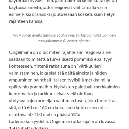
käytetään hyväksi mm. paintball-merkkaimia. Jo nyt on
käytössä aineita, jotka reagoivat vaihtamalla väriä
esimerkiksi oranssiksi joutuessaan kosketuksiin tietyn
räjähteen kanssa.
Värikuulien avulla tämäkin sotilas voisi tarkistaa mahd. pommin
turvallisemmin © expertinfantry
Ongelmana on ollut miten räjähteisiin reagoiva aine
saadaan toimitettua turvallisesti pommiksi epäiltyyn
kohteeseen. Yhtenä ratkaisuna on ”värikuulien”
valmistaminen, joka sisältää näitä aineita ja niiden
ampuminen paintball- tai sen tyylisillä merkkaimilla
epältyihin pommeihin. Nykyisten paintball-merkkaimien
kantomatka ja tarkkuus eivät vielä ole ihan
yhdysvaltojen armeijan vaatimaa tasoa, joka tarkoittaa
sitä, että 60 cm * 60 cm kokoiseen kohteeseen olisi
osuttava 50-100 metrin päästä 90%
todennäköisyydellä. Ongelman ratkaisijalle on luvassa
150 tuhatta dollaria.