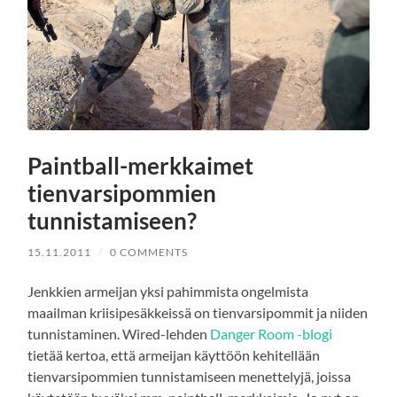
Paintball-merkkaimet
tienvarsipommien
tunnistamiseen?
15.11.2011
/
0 COMMENTS
Jenkkien armeijan yksi pahimmista ongelmista
maailman kriisipesäkkeissä on tienvarsipommit ja niiden
tunnistaminen. Wired-lehden
Danger Room -blogi
tietää kertoa, että armeijan käyttöön kehitellään
tienvarsipommien tunnistamiseen menettelyjä, joissa