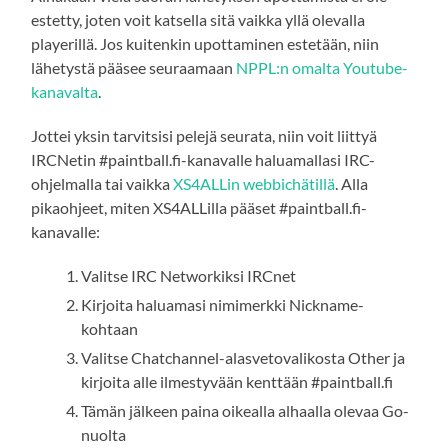
estetty, joten voit katsella sitä vaikka yllä olevalla
playerillä. Jos kuitenkin upottaminen estetään, niin
lähetystä pääsee seuraamaan
NPPL:n omalta Youtube-
kanavalta
.
Jottei yksin tarvitsisi pelejä seurata, niin voit liittyä
IRCNetin #paintball.fi-kanavalle haluamallasi IRC-
ohjelmalla tai vaikka
XS4ALLin webbichätillä
. Alla
pikaohjeet, miten XS4ALLilla pääset #paintball.fi-
kanavalle:
Valitse IRC Networkiksi IRCnet
Kirjoita haluamasi nimimerkki Nickname-
kohtaan
Valitse Chatchannel-alasvetovalikosta Other ja
kirjoita alle ilmestyvään kenttään #paintball.fi
Tämän jälkeen paina oikealla alhaalla olevaa Go-
nuolta