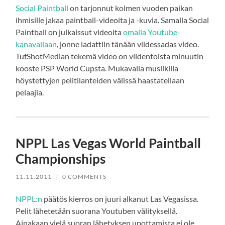
Social Paintball
on tarjonnut kolmen vuoden paikan
ihmisille jakaa paintball-videoita ja -kuvia. Samalla Social
Paintball on julkaissut videoita
omalla Youtube-
kanavallaan
, jonne ladattiin tänään viidessadas video.
TufShotMedian tekemä video on viidentoista minuutin
kooste PSP World Cupsta. Mukavalla musiikilla
höystettyjen pelitilanteiden välissä haastatellaan
pelaajia.
NPPL Las Vegas World Paintball
Championships
11.11.2011
/
0 COMMENTS
NPPL:n
päätös kierros on juuri alkanut Las Vegasissa.
Pelit lähetetään suorana Youtuben välityksellä.
Ainakaan vielä suoran lähetyksen upottamista ei ole