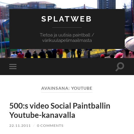
SPLATWEB
Tietoa ja uutisia paintball /
värikuulapelimaailmasta
Toggle
Toggle
search
mobile
field
menu
AVAINSANA:
YOUTUBE
500:s video Social Paintballin
Youtube-kanavalla
22.11.2011
/
0 COMMENTS