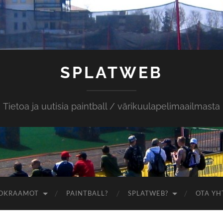
SPLATWEB
Tietoa ja uutisia paintball / värikuulapelimaailmasta
OKRAAMOT
PAINTBALL?
SPLATWEB?
OTA YH