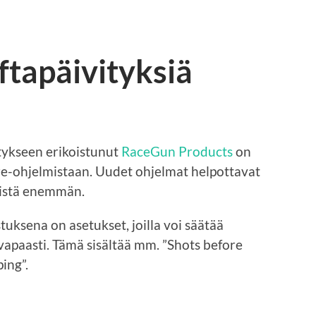
ftapäivityksiä
tykseen erikoistunut
RaceGun Products
on
are-ohjelmistaan. Uudet ohjelmat helpottavat
tistä enemmän.
uksena on asetukset, joilla voi säätää
paasti. Tämä sisältää mm. ”Shots before
ing”.