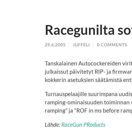
Racegunilta so
29.6.2005
/
JUFFELI
/
0 COMMENTS
Tanskalainen Autocockereiden viri
julkaissut päivitetyt RIP- ja firmw
kokkerin asetuksien säätämistä en
Turnauspelaajille suurimpana uudist
ramping-ominaisuuden toiminnan va
ramping” ja ”ROF in ms before ramp
Lähde:
RaceGun PRoducts