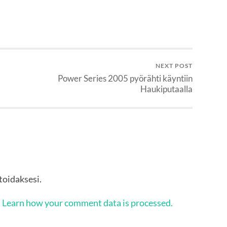
NEXT POST
Power Series 2005 pyörähti käyntiin
Haukiputaalla
oidaksesi.
.
Learn how your comment data is processed.