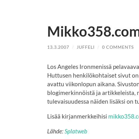
Mikko358.com
13.3.2007
/
JUFFELI
/
0 COMMENTS
Los Angeles Ironmenissä pelavaav
Huttusen henkilökohtaiset sivut on
avattu viikonlopun aikana. Sivusto
blogimerkinnöistä ja artikkeleista,
tulevaisuudessa näiden lisäksi on t
Lisää kirjanmerkkeihisi
mikko358.
Lähde:
Splatweb