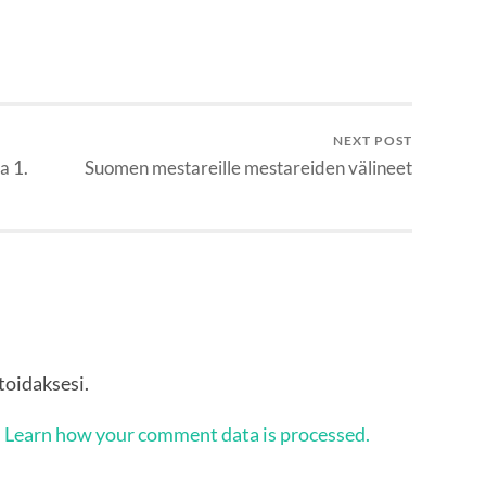
NEXT POST
a 1.
Suomen mestareille mestareiden välineet
oidaksesi.
.
Learn how your comment data is processed.