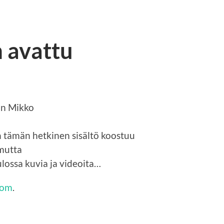
 avattu
an Mikko
n tämän hetkinen sisältö koostuu
 mutta
ulossa kuvia ja videoita…
com
.