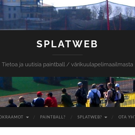
SPLATWEB
Tietoa ja uutisia paintball / värikuulapelimaailmasta
OKRAAMOT
PAINTBALL?
SPLATWEB?
OTA YH