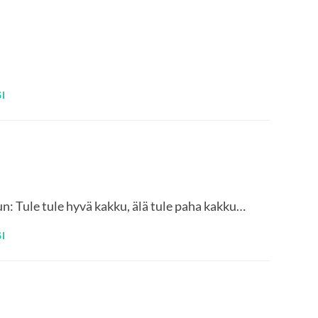
I
n: Tule tule hyvä kakku, älä tule paha kakku…
I