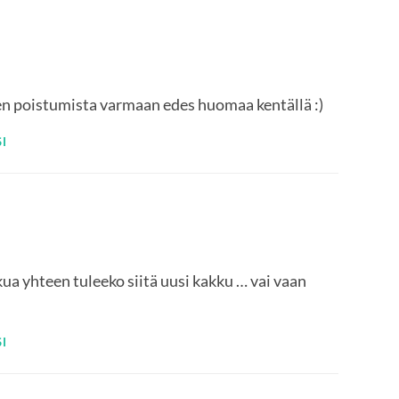
en poistumista varmaan edes huomaa kentällä :)
I
ua yhteen tuleeko siitä uusi kakku … vai vaan
I