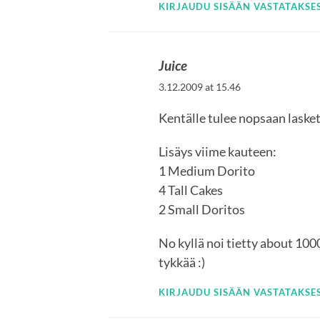
KIRJAUDU SISÄÄN VASTATAKSES
Juice
3.12.2009 at 15.46
Kentälle tulee nopsaan lasket
Lisäys viime kauteen:
1 Medium Dorito
4 Tall Cakes
2 Small Doritos
No kyllä noi tietty about 1
tykkää :)
KIRJAUDU SISÄÄN VASTATAKSES