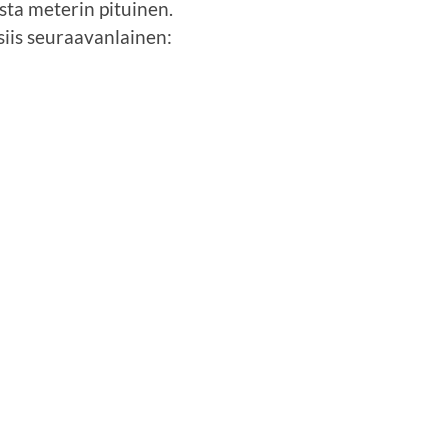
ista meterin pituinen.
iis seuraavanlainen: