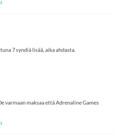
I
tuna 7 syndiä lisää, aika ahdasta.
000e varmaan maksaa että Adrenaline Games
I