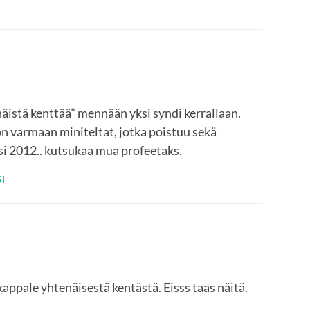
näistä kenttää” mennään yksi syndi kerrallaan.
n varmaan miniteltat, jotka poistuu sekä
si 2012.. kutsukaa mua profeetaks.
I
appale yhtenäisestä kentästä. Eisss taas näitä.