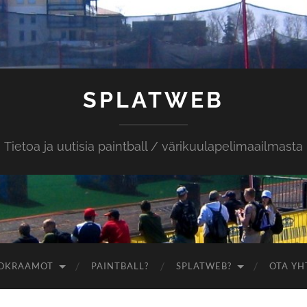
SPLATWEB
Tietoa ja uutisia paintball / värikuulapelimaailmasta
OKRAAMOT
PAINTBALL?
SPLATWEB?
OTA YH