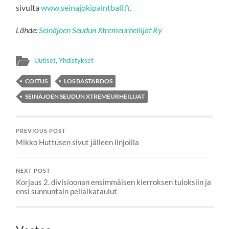
sivulta
www.seinajokipaintball.fi
.
Lähde:
Seinäjoen Seudun Xtremeurheilijat Ry
Uutiset
,
Yhdistykset
COITUS
LOS BASTARDOS
SEINÄJOEN SEUDUN XTREMEURHEILIJAT
PREVIOUS POST
Mikko Huttusen sivut jälleen linjoilla
NEXT POST
Korjaus 2. divisioonan ensimmäisen kierroksen tuloksiin ja
ensi sunnuntain peliaikataulut