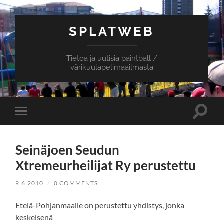
SPLATWEB
Tietoa ja uutisia paintball /
värikuulapelimaailmasta
Toggle
Toggle
search
mobile
field
menu
Seinäjoen Seudun
Xtremeurheilijat Ry perustettu
9.6.2010
/
0 COMMENTS
Etelä-Pohjanmaalle on perustettu yhdistys, jonka
keskeisenä