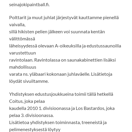
seinajokipaintball.fi.
Polttarit ja muut juhlat järjestyvät kauttamme pienellä
vaivalla,
sillä hikisten pelien jälkeen voi suunnata kentän
välittömässä
läheisyydessä olevaan A-oikeuksilla ja edustussaunoilla
varustettuun
ravintolaan. Ravintolassa on saunakabinettien lisäksi
mahdollisuus
varata ns. yläbaari kokonaan juhlaväelle. Lisätietoja
löydät sivuiltamme.
Yhdistyksen edustusjoukkueina toimii tällä hetkellä
Coitus, joka pelaa
kaudella 2010 1. divisioonassa ja Los Bastardos, joka
pelaa 3. divisioonassa.
Lisätietoa yhdistyksen toiminnasta, treeneistä ja
pelimenestyksestä löytyy