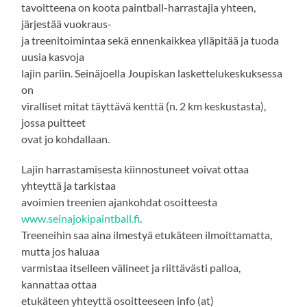
tavoitteena on koota paintball-harrastajia yhteen,
järjestää vuokraus-
ja treenitoimintaa sekä ennenkaikkea ylläpitää ja tuoda
uusia kasvoja
lajin pariin. Seinäjoella Joupiskan laskettelukeskuksessa
on
viralliset mitat täyttävä kenttä (n. 2 km keskustasta),
jossa puitteet
ovat jo kohdallaan.
Lajin harrastamisesta kiinnostuneet voivat ottaa
yhteyttä ja tarkistaa
avoimien treenien ajankohdat osoitteesta
www.seinajokipaintball.fi
.
Treeneihin saa aina ilmestyä etukäteen ilmoittamatta,
mutta jos haluaa
varmistaa itselleen välineet ja riittävästi palloa,
kannattaa ottaa
etukäteen yhteyttä osoitteeseen info (at)