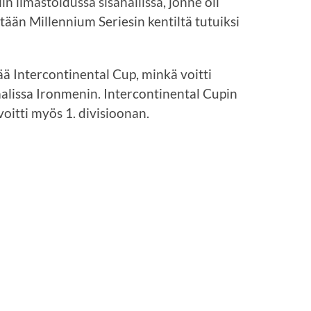
n ilmastoidussa sisähallissa, jonne oli
tään Millennium Seriesin kentiltä tutuiksi
ää Intercontinental Cup, minkä voitti
aalissa Ironmenin. Intercontinental Cupin
voitti myös 1. divisioonan.