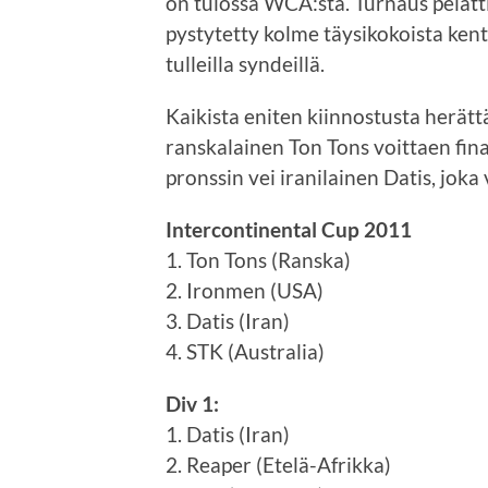
on tulossa WCA:sta. Turnaus pelattii
pystytetty kolme täysikokoista kent
tulleilla syndeillä.
Kaikista eniten kiinnostusta herätt
ranskalainen Ton Tons voittaen fin
pronssin vei iranilainen Datis, joka 
Intercontinental Cup 2011
1. Ton Tons (Ranska)
2. Ironmen (USA)
3. Datis (Iran)
4. STK (Australia)
Div 1:
1. Datis (Iran)
2. Reaper (Etelä-Afrikka)