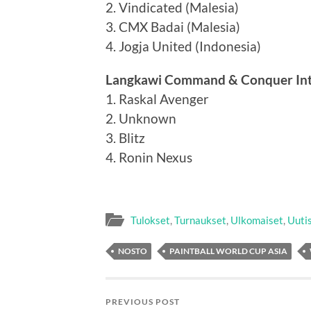
2. Vindicated (Malesia)
3. CMX Badai (Malesia)
4. Jogja United (Indonesia)
Langkawi Command & Conquer Inte
1. Raskal Avenger
2. Unknown
3. Blitz
4. Ronin Nexus
Tulokset
,
Turnaukset
,
Ulkomaiset
,
Uuti
NOSTO
PAINTBALL WORLD CUP ASIA
PREVIOUS POST