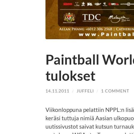
Paintball Wor
tulokset
14.11.2011
/
JUFFELI
/
1 COMMENT
Viikonloppuna pelattiin NPPL:n lis
keräsi tuttuja nimiä Aasian ulkopu
uutissivustot saivat kutsun turnauk