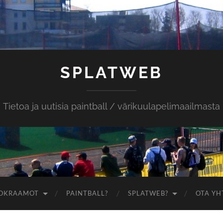
SPLATWEB
Tietoa ja uutisia paintball / värikuulapelimaailmasta
OKRAAMOT
PAINTBALL?
SPLATWEB?
OTA YH