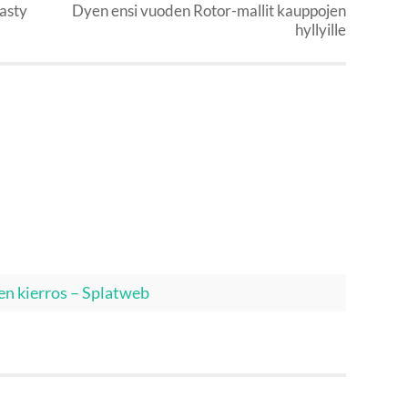
asty
Dyen ensi vuoden Rotor-mallit kauppojen
hyllyille
en kierros – Splatweb