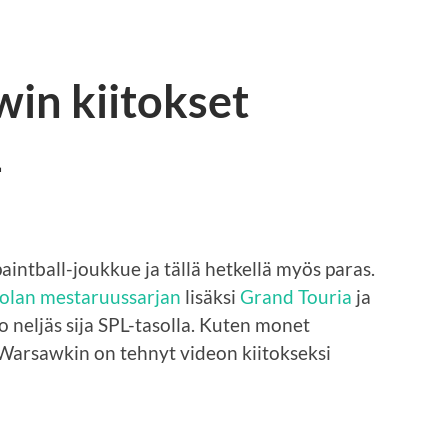
in kiitokset
1
intball-joukkue ja tällä hetkellä myös paras.
olan mestaruussarjan
lisäksi
Grand Touria
ja
no neljäs sija SPL-tasolla. Kuten monet
arsawkin on tehnyt videon kiitokseksi