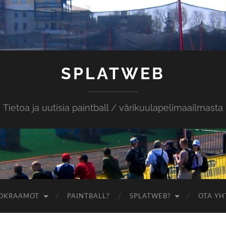
SPLATWEB
Tietoa ja uutisia paintball / värikuulapelimaailmasta
OKRAAMOT
PAINTBALL?
SPLATWEB?
OTA YH