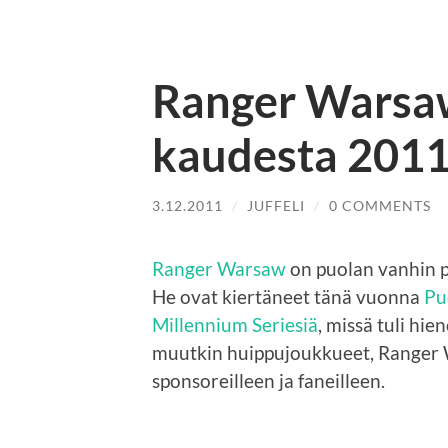
Ranger Warsaw
kaudesta 201
3.12.2011
/
JUFFELI
/
0 COMMENTS
Ranger Warsaw
on puolan vanhin pa
He ovat kiertäneet tänä vuonna
Pu
Millennium Seriesiä
, missä tuli hie
muutkin huippujoukkueet, Ranger W
sponsoreilleen ja faneilleen.