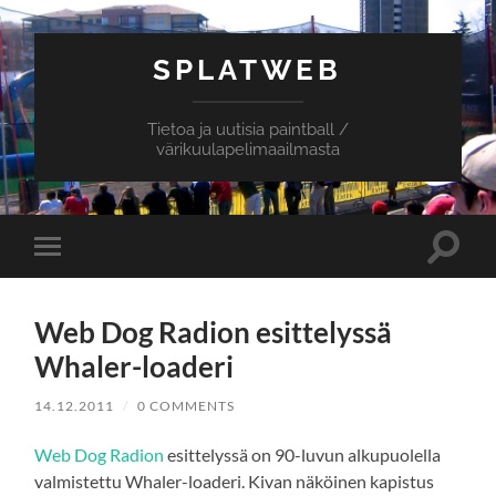
SPLATWEB
Tietoa ja uutisia paintball /
värikuulapelimaailmasta
Toggle
Toggle
search
mobile
field
menu
Web Dog Radion esittelyssä
Whaler-loaderi
14.12.2011
/
0 COMMENTS
Web Dog Radion
esittelyssä on 90-luvun alkupuolella
valmistettu Whaler-loaderi. Kivan näköinen kapistus