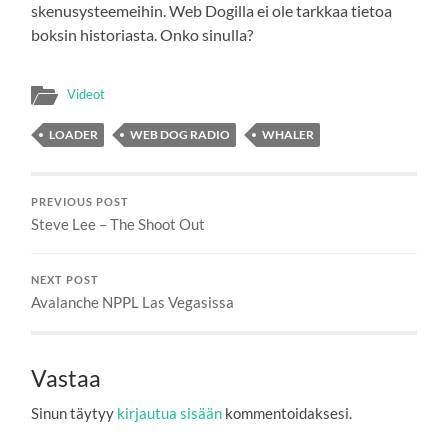
skenusysteemeihin. Web Dogilla ei ole tarkkaa tietoa
boksin historiasta. Onko sinulla?
Videot
LOADER
WEB DOG RADIO
WHALER
PREVIOUS POST
Steve Lee – The Shoot Out
NEXT POST
Avalanche NPPL Las Vegasissa
Vastaa
Sinun täytyy
kirjautua sisään
kommentoidaksesi.