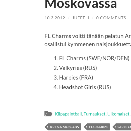
Moskovassa
10.3.2012
/
JUFFELI
/
0 COMMENTS
FL Charms voitti tänään pelatun A
osallistui kymmenen naisjoukkuett
FL Charms (SWE/NOR/DEN)
Valkyries (RUS)
Harpies (FRA)
Headshot Girls (RUS)
Kilpapaintball
,
Turnaukset
,
Ulkomaiset
ARENA MOSCOW
FL CHARMS
GIRLS 