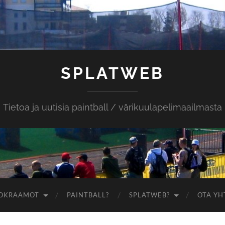
SPLATWEB
Tietoa ja uutisia paintball / värikuulapelimaailmasta
OKRAAMOT
PAINTBALL?
SPLATWEB?
OTA YH