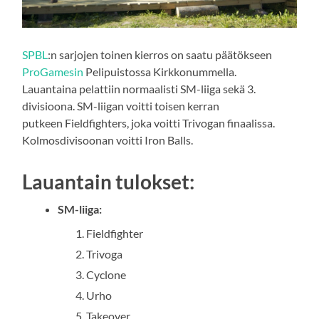
SPBL
:n sarjojen toinen kierros on saatu päätökseen
ProGamesin
Pelipuistossa Kirkkonummella.
Lauantaina pelattiin normaalisti SM-liiga sekä 3.
divisioona. SM-liigan voitti toisen kerran
putkeen Fieldfighters, joka voitti Trivogan finaalissa.
Kolmosdivisoonan voitti Iron Balls.
Lauantain tulokset:
SM-liiga:
Fieldfighter
Trivoga
Cyclone
Urho
Takeover