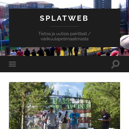
SPLATWEB
Tietoa ja uutisia paintball /
värikuulapelimaailmasta
Toggle
Toggle
search
mobile
field
menu