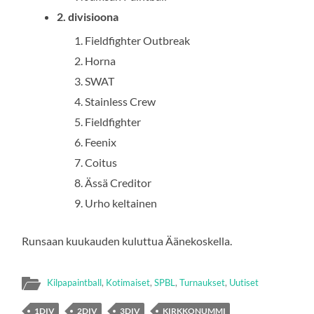
2. divisioona
Fieldfighter Outbreak
Horna
SWAT
Stainless Crew
Fieldfighter
Feenix
Coitus
Ässä Creditor
Urho keltainen
Runsaan kuukauden kuluttua Äänekoskella.
Kilpapaintball
,
Kotimaiset
,
SPBL
,
Turnaukset
,
Uutiset
1DIV
2DIV
3DIV
KIRKKONUMMI