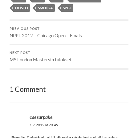
NOSTO
SMLIIGA
SPBL
PREVIOUS POST
NPPL 2012 – Chicago Open – Finals
NEXT POST
MS London Mastersin tulokset
1 Comment
caesarpake
1.7.2012 at 20.49
Jämsän Paintball oli 1.divarin yhdeksäs eikä kuudes