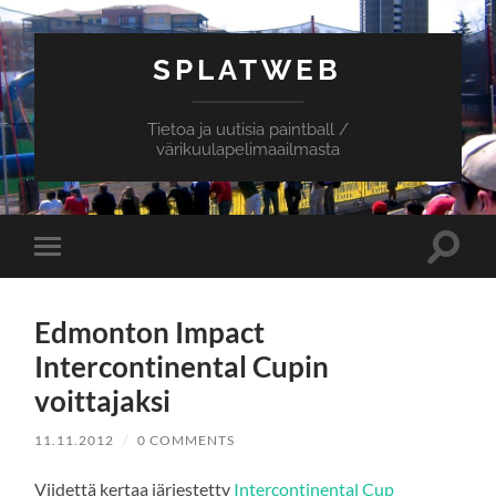
SPLATWEB
Tietoa ja uutisia paintball /
värikuulapelimaailmasta
Toggle
Toggle
search
mobile
field
menu
Edmonton Impact
Intercontinental Cupin
voittajaksi
11.11.2012
/
0 COMMENTS
Viidettä kertaa järjestetty
Intercontinental Cup