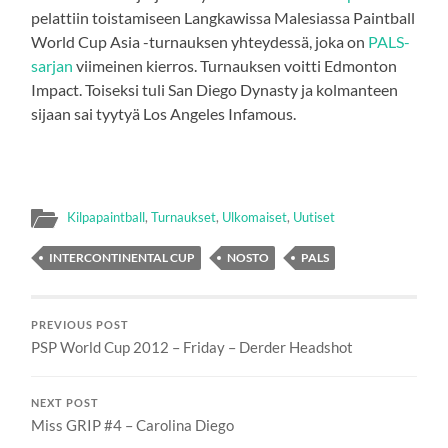
pelattiin toistamiseen Langkawissa Malesiassa Paintball
World Cup Asia -turnauksen yhteydessä, joka on
PALS-
sarjan
viimeinen kierros. Turnauksen voitti Edmonton
Impact. Toiseksi tuli San Diego Dynasty ja kolmanteen
sijaan sai tyytyä Los Angeles Infamous.
Kilpapaintball
,
Turnaukset
,
Ulkomaiset
,
Uutiset
INTERCONTINENTAL CUP
NOSTO
PALS
PREVIOUS POST
PSP World Cup 2012 – Friday – Derder Headshot
NEXT POST
Miss GRIP #4 – Carolina Diego