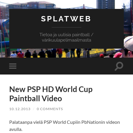
SPLATWEB
Tietoa ja uutisia paintball /
värikuulapelimaailmasta
Toggle
Toggle
search
mobile
field
menu
New PSP HD World Cup
Paintball Video
10.12.2013
/
0 COMMENTS
Palataanpa vielä PSP World Cupiin PbNationin videon
avulla.