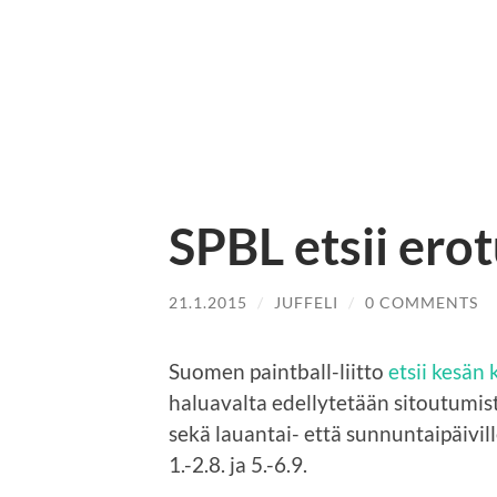
SPBL etsii ero
21.1.2015
/
JUFFELI
/
0 COMMENTS
Suomen paintball-liitto
etsii kesän
haluavalta edellytetään sitoutumis
sekä lauantai- että sunnuntaipäivill
1.-2.8. ja 5.-6.9.