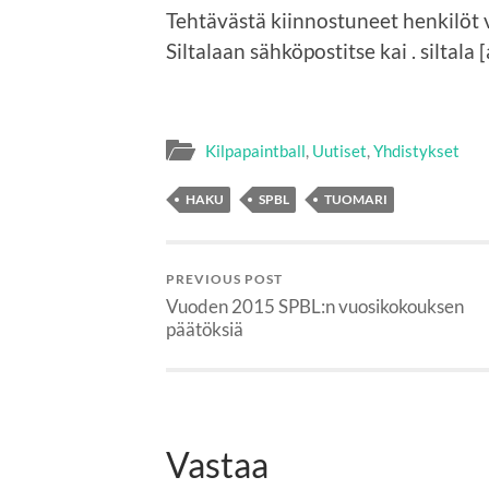
Tehtävästä kiinnostuneet henkilöt v
Siltalaan sähköpostitse kai . siltala 
Kilpapaintball
,
Uutiset
,
Yhdistykset
HAKU
SPBL
TUOMARI
PREVIOUS POST
Vuoden 2015 SPBL:n vuosikokouksen
päätöksiä
Vastaa