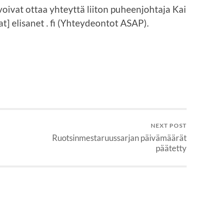
oivat ottaa yhteyttä liiton puheenjohtaja Kai
[at] elisanet . fi (Yhteydeontot ASAP).
NEXT POST
Ruotsinmestaruussarjan päivämäärät
päätetty