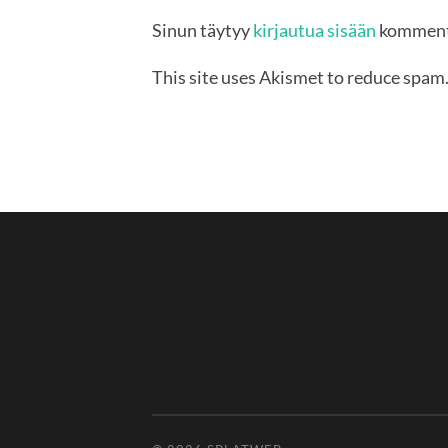
Sinun täytyy
kirjautua sisään
komment
This site uses Akismet to reduce spam