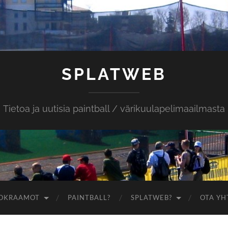
SPLATWEB
Tietoa ja uutisia paintball / värikuulapelimaailmasta
OKRAAMOT
PAINTBALL?
SPLATWEB?
OTA YH