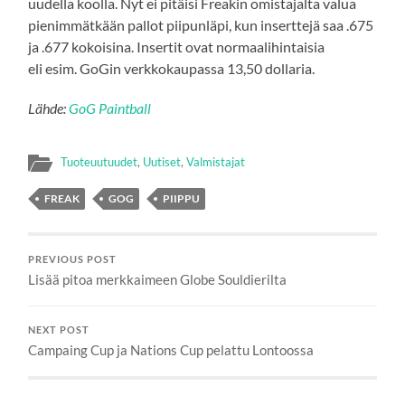
uudella koolla. Nyt ei pitäisi Freakin omistajalta valua
pienimmätkään pallot piipunläpi, kun inserttejä saa .675
ja .677 kokoisina. Insertit ovat normaalihintaisia
eli esim. GoGin verkkokaupassa 13,50 dollaria.
Lähde:
GoG Paintball
Tuoteuutuudet
,
Uutiset
,
Valmistajat
FREAK
GOG
PIIPPU
PREVIOUS POST
Lisää pitoa merkkaimeen Globe Souldierilta
NEXT POST
Campaing Cup ja Nations Cup pelattu Lontoossa