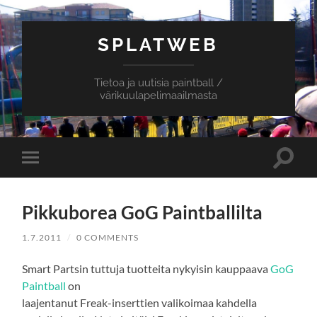
SPLATWEB
Tietoa ja uutisia paintball /
värikuulapelimaailmasta
Toggle
Toggle
search
mobile
field
menu
Pikkuborea GoG Paintballilta
1.7.2011
/
0 COMMENTS
Smart Partsin tuttuja tuotteita nykyisin kauppaava
GoG
Paintball
on
laajentanut Freak-inserttien valikoimaa kahdella